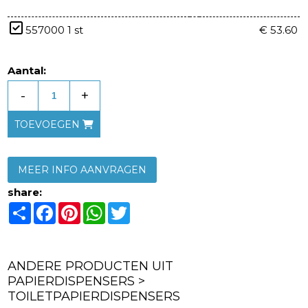
557000 1 st
€ 53.60
Aantal:
-
+
TOEVOEGEN
MEER INFO AANVRAGEN
share:
Share
Facebook
Pinterest
WhatsApp
Twitter
ANDERE PRODUCTEN UIT
PAPIERDISPENSERS >
TOILETPAPIERDISPENSERS