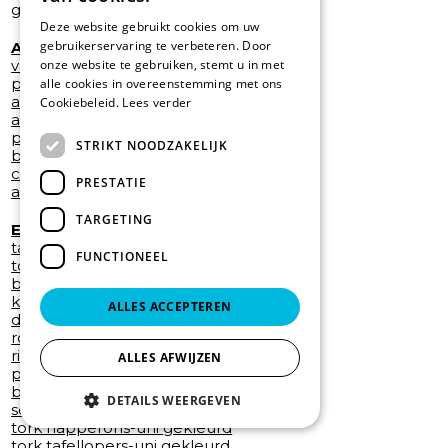
gebruiksklare desinfectiedoeken
Deze website gebruikt cookies om uw
gebruikerservaring te verbeteren. Door
AFVALBEHEER
vuilnisbakken
onze website te gebruiken, stemt u in met
pedaalemmers - keukenpedaalemmers
alle cookies in overeenstemming met ons
afvalzakken
Cookiebeleid.
Lees verder
afvalzakhouders
papierbak en korven
STRIKT NOODZAKELIJK
buitenvuilnisbakken
containers
PRESTATIE
asbakken
TARGETING
ETEN EN DRINKEN
tandenborstel
FUNCTIONEEL
tork onderzetters
bestekzakjes
keukenhanddoeken
ALLES ACCEPTEREN
drinkbekers
roerstaafjes
rietjes
ALLES AFWIJZEN
placemats
borden en bestek
DETAILS WEERGEVEN
servetten + servetdispensers
tork napperons-uni gekleurd
tork tafellopers-uni gekleurd