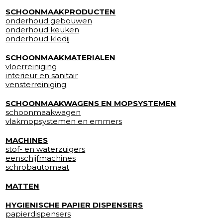
SCHOONMAAKPRODUCTEN
onderhoud gebouwen
onderhoud keuken
onderhoud kledij
SCHOONMAAKMATERIALEN
vloerreiniging
interieur en sanitair
vensterreiniging
SCHOONMAAKWAGENS EN MOPSYSTEMEN
schoonmaakwagen
vlakmopsystemen en emmers
MACHINES
stof- en waterzuigers
eenschijfmachines
schrobautomaat
MATTEN
HYGIENISCHE PAPIER DISPENSERS
papierdispensers