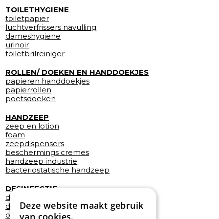
TOILETHYGIENE
toiletpapier
luchtverfrissers navulling
dameshygiene
urinoir
toiletbrilreiniger
ROLLEN/ DOEKEN EN HANDDOEKJES
papieren handdoekjes
papierrollen
poetsdoeken
HANDZEEP
zeep en lotion
foam
zeepdispensers
beschermings cremes
handzeep industrie
bacteriostatische handzeep
DESINFECTIE
desinfectie dispensers
Deze website maakt gebruik
desinfecterende gel/foam en solution
overige hygiene
van cookies.