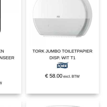
EN
TORK JUMBO TOILETPAPIER
ENSEER
DISP. WIT T1
€ 58.00
excl. BTW
TW