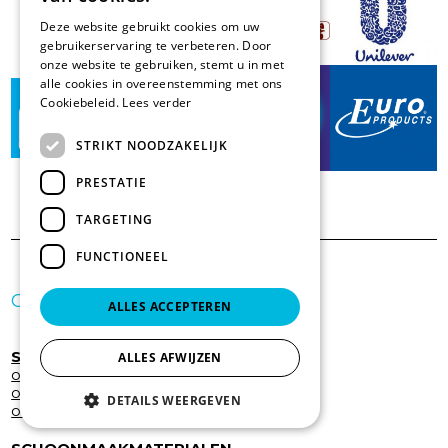
Deze website gebruikt cookies om uw
gebruikerservaring te verbeteren. Door
onze website te gebruiken, stemt u in met
alle cookies in overeenstemming met ons
Cookiebeleid.
Lees verder
STRIKT NOODZAKELIJK
PRESTATIE
TARGETING
FUNCTIONEEL
OVERZICHT PRODUCTEN
ALLES ACCEPTEREN
SCHOONMAAKPRODUCTEN
ALLES AFWIJZEN
onderhoud gebouwen
onderhoud keuken
DETAILS WEERGEVEN
onderhoud kledij