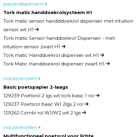
papierdispensers
>
Tork matic handdoekrolsysteem H1
Tork matic sensor handddoekrol dispenser met intuition
sensor wit H1
Tork matic Sensor handdoekrol Dispenser - met
intuition-sensor zwart H1
Tork matic Handdoekrol dispenser wit H1
Tork Matic Handdoekrol dispenser zwart H1
industrierollen
>
Basic poetspapier 2-laags
129239 Poetsrol 2 lgs wit tork basic 1 rol
129237 Poetsrol basic W1 2lgs 2 rol
129262 Combi rol W1/W2 wit 2 lgs
industrierollen
>
Multifunctioneel poetsrol voor lichte