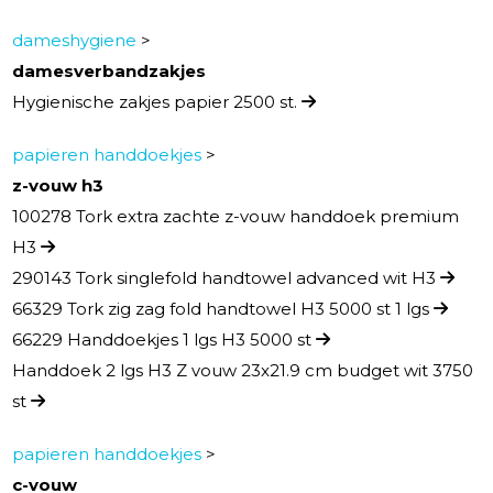
dameshygiene
>
damesverbandzakjes
Hygienische zakjes papier 2500 st.
papieren handdoekjes
>
z-vouw h3
100278 Tork extra zachte z-vouw handdoek premium
H3
290143 Tork singlefold handtowel advanced wit H3
66329 Tork zig zag fold handtowel H3 5000 st 1 lgs
66229 Handdoekjes 1 lgs H3 5000 st
Handdoek 2 lgs H3 Z vouw 23x21.9 cm budget wit 3750
st
papieren handdoekjes
>
c-vouw