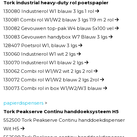
Tork industrial heavy-duty rol poetspapier
130080 Industrierol W1 blauw 3 lgs 1 rol
130081 Combi rol W1/W2 blauw 3 lgs 119 m 2 rol
130082 Gevouwen top-pak W4 blauw 5x100 vel
130083 Gevouwen handybox W7 Blauw 3 lgs
128407 Poetsrol W1, blauw 3 lgs
130060 Industrierol W1 wit 2 lgs
130070 Industrierol W1 blauw 2 lgs
130062 Combi rol W1/W2 wit 2 lgs 2 rol
130072 Combi rol W1/W2 blauw 2 lgs 2rol
130073 Combi rol in box W1/W2/W3 blauw
papierdispensers
>
Tork Peakserve Continu handdoeksysteem H5
552500 Tork Peakserve Continu handdoekdispenser
Wit H5