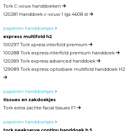
Tork C-vouw handdoeken
120281 Handdoek c-vouw 1 lgs 4608 st
papieren handdoekjes
>
express multifold h2
100297 Tork xpress interfold premium
100288 Tork express interfold premium handdoek
120289 Tork express advanced handdoek
129089 Tork express oplosbare multifold handdoek H2
papieren handdoekjes
>
tissues en zakdoekjes
Tork extra zachte facial tissues F1
papieren handdoekjes
>
tork peakserve continu handdoek h 5