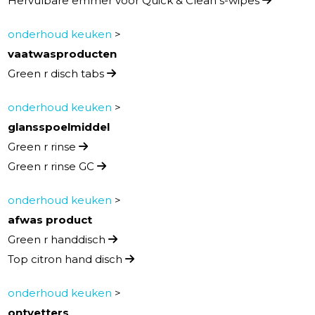
Hervulbare emmer voor Quick & Clean s-wipes
onderhoud keuken
>
vaatwasproducten
Green r disch tabs
onderhoud keuken
>
glansspoelmiddel
Green r rinse
Green r rinse GC
onderhoud keuken
>
afwas product
Green r handdisch
Top citron hand disch
onderhoud keuken
>
ontvetters