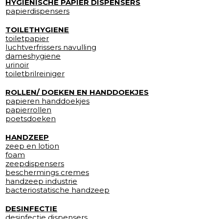
HYGIENISCHE PAPIER DISPENSERS
papierdispensers
TOILETHYGIENE
toiletpapier
luchtverfrissers navulling
dameshygiene
urinoir
toiletbrilreiniger
ROLLEN/ DOEKEN EN HANDDOEKJES
papieren handdoekjes
papierrollen
poetsdoeken
HANDZEEP
zeep en lotion
foam
zeepdispensers
beschermings cremes
handzeep industrie
bacteriostatische handzeep
DESINFECTIE
desinfectie dispensers