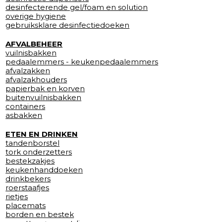
desinfecterende gel/foam en solution
overige hygiene
gebruiksklare desinfectiedoeken
AFVALBEHEER
vuilnisbakken
pedaalemmers - keukenpedaalemmers
afvalzakken
afvalzakhouders
papierbak en korven
buitenvuilnisbakken
containers
asbakken
ETEN EN DRINKEN
tandenborstel
tork onderzetters
bestekzakjes
keukenhanddoeken
drinkbekers
roerstaafjes
rietjes
placemats
borden en bestek