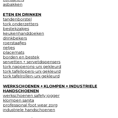
asbakken
ETEN EN DRINKEN
tandenborstel
tork onderzetters
bestekzakjes
keukenhanddoeken
drinkbekers
roerstaafjes
rietjes
placemats
borden en bestek
servetten + servetdispensers
tork napperons-uni gekleurd
tork tafellopers-uni gekleurd
tork tafelrollen-uni gekleurd
WERKSCHOENEN + KLOMPEN + INDUSTRIELE
HANDSCHOENEN
werkschoenen safety jogger
klompen sanita
professional foot wear zorg
industriele handschoenen