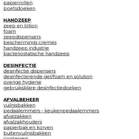
papierrollen
poetsdoeken
HANDZEEP
zeep en lotion
foam
zeepdispensers
beschermings cremes
handzeep industrie
bacteriostatische handzeep
DESINFECTIE
desinfectie dispensers
desinfecterende gel/foam en solution
overige hygiene
gebruiksklare desinfectiedoeken
AFVALBEHEER
vuilnisbakken
pedaalemmers - keukenpedaalemmers
afvalzakken
afvalzakhouders
papierbak en korven
buitenvuilnisbakken
containers