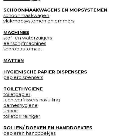
SCHOONMAAKWAGENS EN MOPSYSTEMEN
schoonmaakwagen
vlakmopsystemen en emmers
MACHINES
stof- en waterzuigers
eenschijfmachines
schrobautomaat
MATTEN
HYGIENISCHE PAPIER DISPENSERS
papierdispensers
TOILETHYGIENE
toiletpapier
luchtverfrissers navulling
dameshygiene
urinoir
toiletbrilreiniger
ROLLEN/ DOEKEN EN HANDDOEKJES
papieren handdoekjes