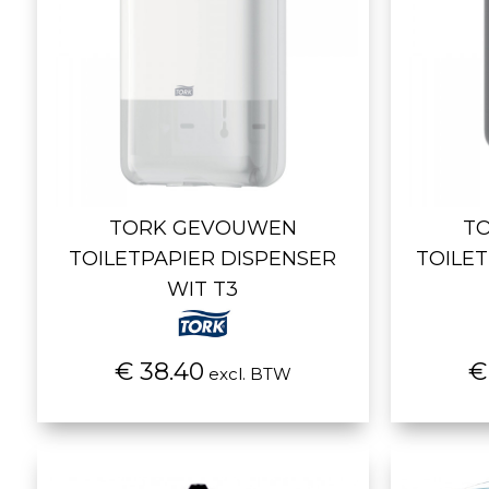
TORK GEVOUWEN
T
TOILETPAPIER DISPENSER
TOILE
WIT T3
€ 38.40
€
excl. BTW