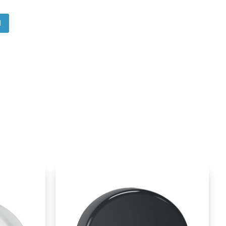
N
App
itter