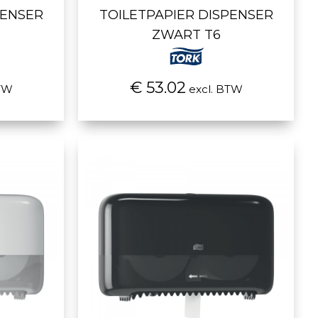
PENSER
TOILETPAPIER DISPENSER
ZWART T6
€ 53.02
TW
excl. BTW