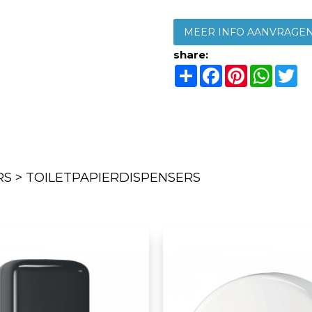
MEER INFO AANVRAGE
share:
Share
Facebook
Pinterest
Whats
Tw
S > TOILETPAPIERDISPENSERS