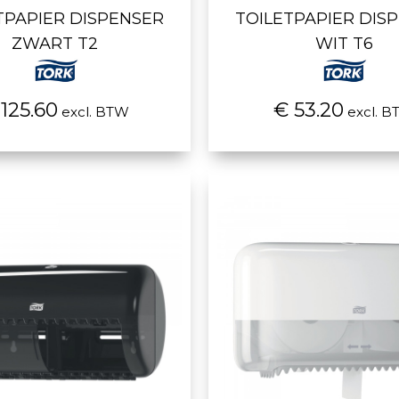
TPAPIER DISPENSER
TOILETPAPIER DIS
ZWART T2
WIT T6
 125.60
€ 53.20
excl. BTW
excl. B