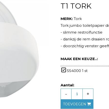
T1 TORK
MERK:
Tork
Tork jumbo toiletpapier di
- slimme restrolfunctie
- dankzij de rem draaien r
- doorzichtig venster geeft
MAAK EEN KEUZE..:
554000 1 st
Aantal:
-
+
TOEVOEGEN