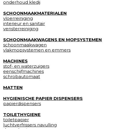
onderhoud kledij
SCHOONMAAKMATERIALEN
vloerreiniging
interieur en sanitair
vensterreiniging
SCHOONMAAKWAGENS EN MOPSYSTEMEN
schoonmaakwagen
vlakmopsystemen en emmers
MACHINES
stof- en waterzuigers
eenschijfmachines
schrobautomaat
MATTEN
HYGIENISCHE PAPIER DISPENSERS
papierdispensers
TOILETHYGIENE
toiletpapier
luchtverfrissers navulling