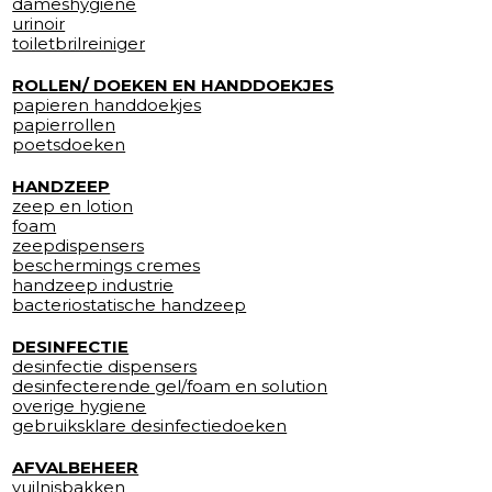
dameshygiene
urinoir
toiletbrilreiniger
ROLLEN/ DOEKEN EN HANDDOEKJES
papieren handdoekjes
papierrollen
poetsdoeken
HANDZEEP
zeep en lotion
foam
zeepdispensers
beschermings cremes
handzeep industrie
bacteriostatische handzeep
DESINFECTIE
desinfectie dispensers
desinfecterende gel/foam en solution
overige hygiene
gebruiksklare desinfectiedoeken
AFVALBEHEER
vuilnisbakken