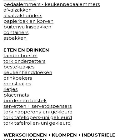
pedaalemmers - keukenpedaalemmers
afvalzakken
afvalzakhouders
papierbak en korven
buitenvuilnisbakken
containers
asbakken
ETEN EN DRINKEN
tandenborstel
tork onderzetters
bestekzakjes
keukenhanddoeken
drinkbekers
roerstaafjes
rietjes
placemats
borden en bestek
servetten + servetdispensers
tork napperons-uni gekleurd
tork tafellopers-uni gekleurd
tork tafelrollen-uni gekleurd
WERKSCHOENEN + KLOMPEN + INDUSTRIELE