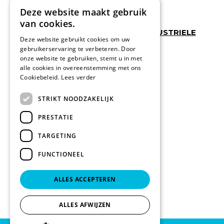
Deze website maakt gebruik
van cookies.
WERKSCHOENEN + KLOMPEN + INDUSTRIELE
Deze website gebruikt cookies om uw
HANDSCHOENEN
gebruikerservaring te verbeteren. Door
werkschoenen safety jogger
onze website te gebruiken, stemt u in met
klompen sanita
alle cookies in overeenstemming met ons
professional foot wear zorg
industriele handschoenen
Cookiebeleid.
Lees verder
STRIKT NOODZAKELIJK
PRESTATIE
TARGETING
FUNCTIONEEL
ALLES ACCEPTEREN
ALLES AFWIJZEN