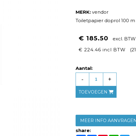
MERK:
vendor
Toiletpapier doprol 100 m 
€ 185.50
excl. BTW
€ 224.46 incl BTW
(2
Aantal:
-
+
TOEVOEGEN
MEER INFO AANVRAGE
share: