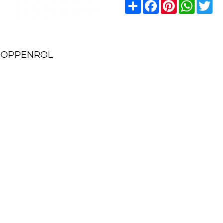
Share
Facebook
Pinterest
Whats
Tw
 DOPPENROL