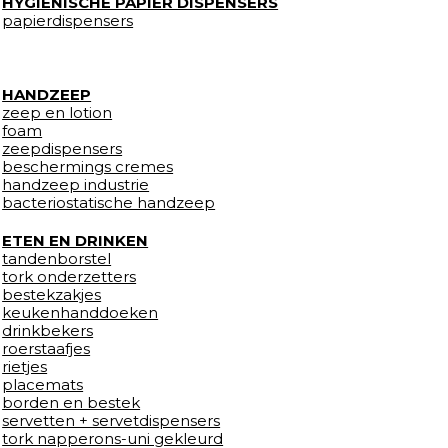
HYGIENISCHE PAPIER DISPENSERS
papierdispensers
HANDZEEP
zeep en lotion
foam
zeepdispensers
beschermings cremes
handzeep industrie
bacteriostatische handzeep
ETEN EN DRINKEN
tandenborstel
tork onderzetters
bestekzakjes
keukenhanddoeken
drinkbekers
roerstaafjes
rietjes
placemats
borden en bestek
servetten + servetdispensers
tork napperons-uni gekleurd