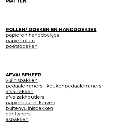
MATTEN
ROLLEN/ DOEKEN EN HANDDOEKJES
papieren handdoekjes
papierrollen
poetsdoeken
AFVALBEHEER
vuilnisbakken
pedaalemmers - keukenpedaalemmers
afvalzakken
afvalzakhouders
papierbak en korven
buitenvuilnisbakken
containers
asbakken