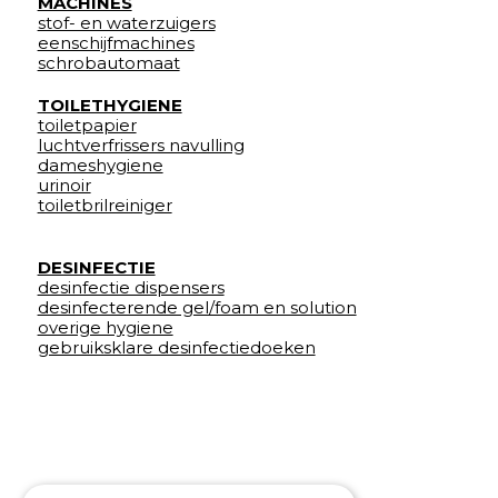
MACHINES
stof- en waterzuigers
eenschijfmachines
schrobautomaat
TOILETHYGIENE
toiletpapier
luchtverfrissers navulling
dameshygiene
urinoir
toiletbrilreiniger
DESINFECTIE
desinfectie dispensers
desinfecterende gel/foam en solution
overige hygiene
gebruiksklare desinfectiedoeken