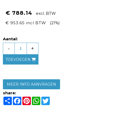
€ 788.14
excl. BTW
€ 953.65 incl BTW
(21%)
Aantal:
-
+
TOEVOEGEN
MEER INFO AANVRAGEN
share:
Share
Facebook
Pinterest
WhatsApp
Twitter