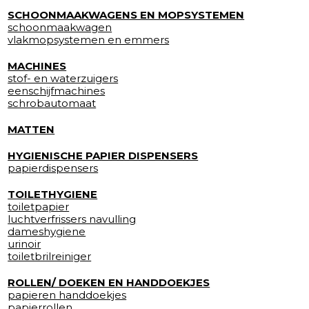
SCHOONMAAKWAGENS EN MOPSYSTEMEN
schoonmaakwagen
vlakmopsystemen en emmers
MACHINES
stof- en waterzuigers
eenschijfmachines
schrobautomaat
MATTEN
HYGIENISCHE PAPIER DISPENSERS
papierdispensers
TOILETHYGIENE
toiletpapier
luchtverfrissers navulling
dameshygiene
urinoir
toiletbrilreiniger
ROLLEN/ DOEKEN EN HANDDOEKJES
papieren handdoekjes
papierrollen