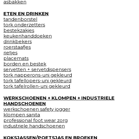
asbakken
ETEN EN DRINKEN
tandenborstel
tork onderzetters
bestekzakjes
keukenhanddoeken
drinkbekers
roerstaafjes
rietjes
placemats
borden en bestek
servetten + servetdispensers
tork napperons-uni gekleurd
tork tafellopers-uni gekleurd
tork tafelrollen-uni gekleurd
WERKSCHOENEN + KLOMPEN + INDUSTRIELE
HANDSCHOENEN
werkschoenen safety jogger
klompen sanita
professional foot wear zorg
industriele handschoenen
KOKSJASSEN/POETSJAS EN BROEKEN