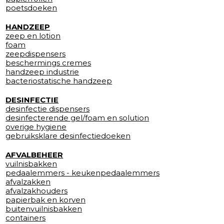
poetsdoeken
HANDZEEP
zeep en lotion
foam
zeepdispensers
beschermings cremes
handzeep industrie
bacteriostatische handzeep
DESINFECTIE
desinfectie dispensers
desinfecterende gel/foam en solution
overige hygiene
gebruiksklare desinfectiedoeken
AFVALBEHEER
vuilnisbakken
pedaalemmers - keukenpedaalemmers
afvalzakken
afvalzakhouders
papierbak en korven
buitenvuilnisbakken
containers