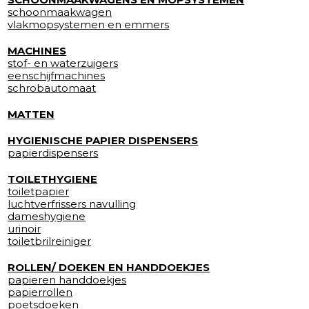
schoonmaakwagen
vlakmopsystemen en emmers
MACHINES
stof- en waterzuigers
eenschijfmachines
schrobautomaat
MATTEN
HYGIENISCHE PAPIER DISPENSERS
papierdispensers
TOILETHYGIENE
toiletpapier
luchtverfrissers navulling
dameshygiene
urinoir
toiletbrilreiniger
ROLLEN/ DOEKEN EN HANDDOEKJES
papieren handdoekjes
papierrollen
poetsdoeken