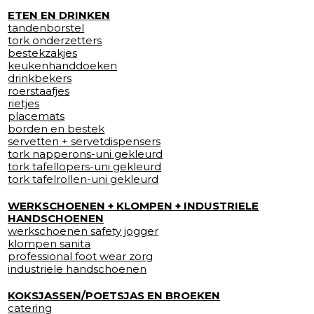
ETEN EN DRINKEN
tandenborstel
tork onderzetters
bestekzakjes
keukenhanddoeken
drinkbekers
roerstaafjes
rietjes
placemats
borden en bestek
servetten + servetdispensers
tork napperons-uni gekleurd
tork tafellopers-uni gekleurd
tork tafelrollen-uni gekleurd
WERKSCHOENEN + KLOMPEN + INDUSTRIELE
HANDSCHOENEN
werkschoenen safety jogger
klompen sanita
professional foot wear zorg
industriele handschoenen
KOKSJASSEN/POETSJAS EN BROEKEN
catering