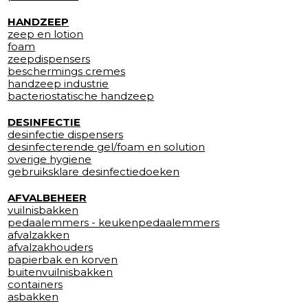
HANDZEEP
zeep en lotion
foam
zeepdispensers
beschermings cremes
handzeep industrie
bacteriostatische handzeep
DESINFECTIE
desinfectie dispensers
desinfecterende gel/foam en solution
overige hygiene
gebruiksklare desinfectiedoeken
AFVALBEHEER
vuilnisbakken
pedaalemmers - keukenpedaalemmers
afvalzakken
afvalzakhouders
papierbak en korven
buitenvuilnisbakken
containers
asbakken