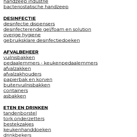
handzeep industrie
bacteriostatische handzeep
DESINFECTIE
desinfectie dispensers
desinfecterende gel/foam en solution
overige hygiene
gebruiksklare desinfectiedoeken
AFVALBEHEER
vuilnisbakken
pedaalemmers - keukenpedaalemmers
afvalzakken
afvalzakhouders
papierbak en korven
buitenvuilnisbakken
containers
asbakken
ETEN EN DRINKEN
tandenborstel
tork onderzetters
bestekzakjes
keukenhanddoeken
drinkbekers