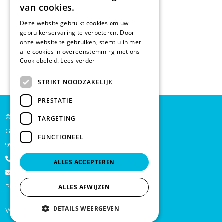
van cookies.
Deze website gebruikt cookies om uw
gebruikerservaring te verbeteren. Door
onze website te gebruiken, stemt u in met
alle cookies in overeenstemming met ons
Cookiebeleid.
Lees verder
STRIKT NOODZAKELIJK
PRESTATIE
© De Backer CP bv
TARGETING
Grote Baan 45
FUNCTIONEEL
9920 Lievegem
+32 473 70 46 27
ALLES ACCEPTEREN
info@schoonmaakproductenonline.be
Privacy
ALLES AFWIJZEN
DETAILS WEERGEVEN
Website by
KMOSites