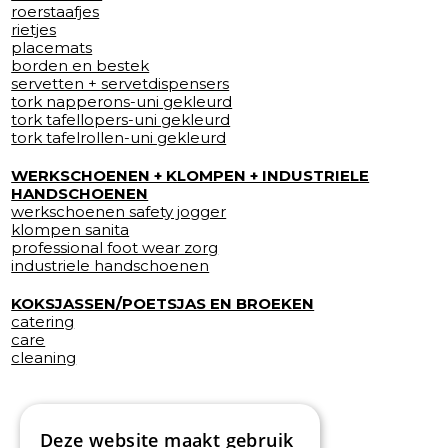
roerstaafjes
rietjes
placemats
borden en bestek
servetten + servetdispensers
tork napperons-uni gekleurd
tork tafellopers-uni gekleurd
tork tafelrollen-uni gekleurd
WERKSCHOENEN + KLOMPEN + INDUSTRIELE
HANDSCHOENEN
werkschoenen safety jogger
klompen sanita
professional foot wear zorg
industriele handschoenen
KOKSJASSEN/POETSJAS EN BROEKEN
catering
care
cleaning
Deze website maakt gebruik