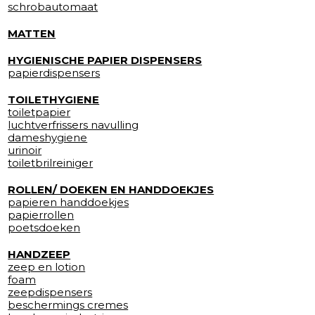
schrobautomaat
MATTEN
HYGIENISCHE PAPIER DISPENSERS
papierdispensers
TOILETHYGIENE
toiletpapier
luchtverfrissers navulling
dameshygiene
urinoir
toiletbrilreiniger
ROLLEN/ DOEKEN EN HANDDOEKJES
papieren handdoekjes
papierrollen
poetsdoeken
HANDZEEP
zeep en lotion
foam
zeepdispensers
beschermings cremes