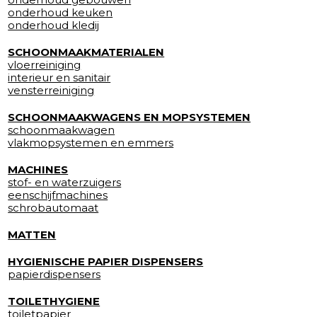
onderhoud keuken
onderhoud kledij
SCHOONMAAKMATERIALEN
vloerreiniging
interieur en sanitair
vensterreiniging
SCHOONMAAKWAGENS EN MOPSYSTEMEN
schoonmaakwagen
vlakmopsystemen en emmers
MACHINES
stof- en waterzuigers
eenschijfmachines
schrobautomaat
MATTEN
HYGIENISCHE PAPIER DISPENSERS
papierdispensers
TOILETHYGIENE
toiletpapier