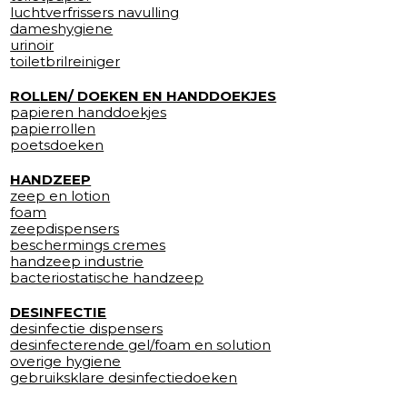
luchtverfrissers navulling
dameshygiene
urinoir
toiletbrilreiniger
ROLLEN/ DOEKEN EN HANDDOEKJES
papieren handdoekjes
papierrollen
poetsdoeken
HANDZEEP
zeep en lotion
foam
zeepdispensers
beschermings cremes
handzeep industrie
bacteriostatische handzeep
DESINFECTIE
desinfectie dispensers
desinfecterende gel/foam en solution
overige hygiene
gebruiksklare desinfectiedoeken