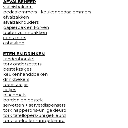
AFVALBEHEER
vuilnisbakken
pedaalemmers - keukenpedaalemmers
afvalzakken
afvalzakhouders
papierbak en korven
buitenvuilnisbakken
containers
asbakken
ETEN EN DRINKEN
tandenborstel
tork onderzetters
bestekzakjes
keukenhanddoeken
drinkbekers
roerstaafjes
rietjes
placemats
borden en bestek
servetten + servetdispensers
tork napperons-uni gekleurd
tork tafellopers-uni gekleurd
tork tafelrollen-uni gekleurd