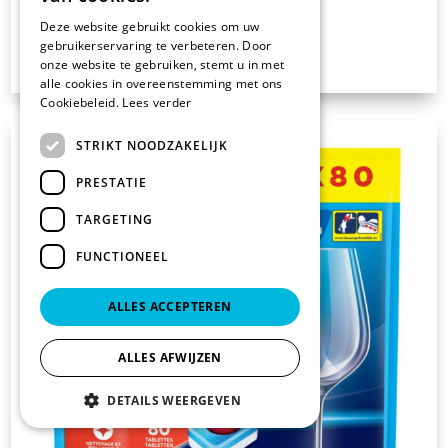
Deze website gebruikt cookies om uw
€ 38.10
gebruikerservaring te verbeteren. Door
excl. BTW
onze website te gebruiken, stemt u in met
alle cookies in overeenstemming met ons
Cookiebeleid.
Lees verder
STRIKT NOODZAKELIJK
PRESTATIE
TARGETING
FUNCTIONEEL
ALLES ACCEPTEREN
ALLES AFWIJZEN
DETAILS WEERGEVEN