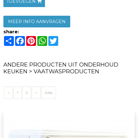
TOEVOEGEN
MEER INFO AANVRAGEN
share:
Share
Facebook
Pinterest
WhatsApp
Twitter
ANDERE PRODUCTEN UIT ONDERHOUD
KEUKEN > VAATWASPRODUCTEN
<
1
2
>
Alles