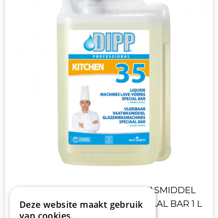
DIPP 35 VLOEIBAAR VAATWASMIDDEL
Deze website maakt gebruik
GLAZENWASMACHINES SPECIAAL BAR 1 L
van cookies.