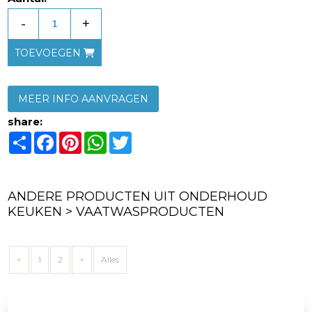
-
+
TOEVOEGEN
MEER INFO AANVRAGEN
share:
Share
Facebook
Pinterest
WhatsApp
Twitter
ANDERE PRODUCTEN UIT ONDERHOUD
KEUKEN > VAATWASPRODUCTEN
<
1
2
>
Alles