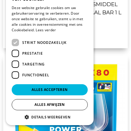
DIPP 35 VLOEIBAAR VAATWASMIDDEL
Deze website gebruikt cookies om uw
GLAZENWASMACHINES SPECIAAL BAR 1 L
gebruikerservaring te verbeteren. Door
onze website te gebruiken, stemt u in met
alle cookies in overeenstemming met ons
Cookiebeleid.
Lees verder
€ 38.10
excl. BTW
STRIKT NOODZAKELIJK
PRESTATIE
TARGETING
FUNCTIONEEL
ALLES ACCEPTEREN
ALLES AFWIJZEN
DETAILS WEERGEVEN