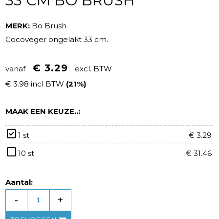
33 CM BO BRUSH
MERK:
Bo Brush
Cocoveger ongelakt 33 cm.
€ 3.29
vanaf
excl. BTW
€ 3.98 incl BTW
(21%)
MAAK EEN KEUZE..:
1 st
€ 3.29
10 st
€ 31.46
Aantal:
-
+