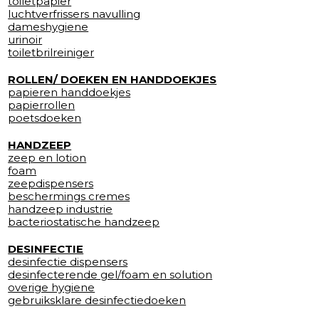
toiletpapier
luchtverfrissers navulling
dameshygiene
urinoir
toiletbrilreiniger
ROLLEN/ DOEKEN EN HANDDOEKJES
papieren handdoekjes
papierrollen
poetsdoeken
HANDZEEP
zeep en lotion
foam
zeepdispensers
beschermings cremes
handzeep industrie
bacteriostatische handzeep
DESINFECTIE
desinfectie dispensers
desinfecterende gel/foam en solution
overige hygiene
gebruiksklare desinfectiedoeken