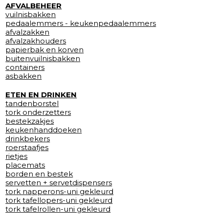
AFVALBEHEER
vuilnisbakken
pedaalemmers - keukenpedaalemmers
afvalzakken
afvalzakhouders
papierbak en korven
buitenvuilnisbakken
containers
asbakken
ETEN EN DRINKEN
tandenborstel
tork onderzetters
bestekzakjes
keukenhanddoeken
drinkbekers
roerstaafjes
rietjes
placemats
borden en bestek
servetten + servetdispensers
tork napperons-uni gekleurd
tork tafellopers-uni gekleurd
tork tafelrollen-uni gekleurd