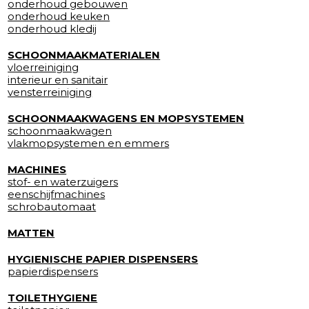
onderhoud gebouwen
onderhoud keuken
onderhoud kledij
SCHOONMAAKMATERIALEN
vloerreiniging
interieur en sanitair
vensterreiniging
SCHOONMAAKWAGENS EN MOPSYSTEMEN
schoonmaakwagen
vlakmopsystemen en emmers
MACHINES
stof- en waterzuigers
eenschijfmachines
schrobautomaat
MATTEN
HYGIENISCHE PAPIER DISPENSERS
papierdispensers
TOILETHYGIENE