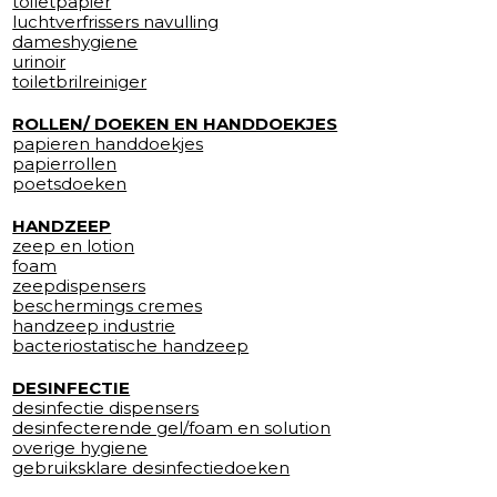
toiletpapier
luchtverfrissers navulling
dameshygiene
urinoir
toiletbrilreiniger
ROLLEN/ DOEKEN EN HANDDOEKJES
papieren handdoekjes
papierrollen
poetsdoeken
HANDZEEP
zeep en lotion
foam
zeepdispensers
beschermings cremes
handzeep industrie
bacteriostatische handzeep
DESINFECTIE
desinfectie dispensers
desinfecterende gel/foam en solution
overige hygiene
gebruiksklare desinfectiedoeken