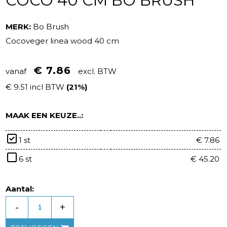
COCO 40 CM BO BRUSH
MERK:
Bo Brush
Cocoveger linea wood 40 cm
€ 7.86
vanaf
excl. BTW
€ 9.51 incl BTW
(21%)
MAAK EEN KEUZE..:
1 st
€ 7.86
6 st
€ 45.20
Aantal:
-
+