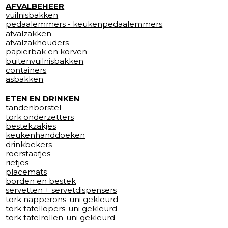
AFVALBEHEER
vuilnisbakken
pedaalemmers - keukenpedaalemmers
afvalzakken
afvalzakhouders
papierbak en korven
buitenvuilnisbakken
containers
asbakken
ETEN EN DRINKEN
tandenborstel
tork onderzetters
bestekzakjes
keukenhanddoeken
drinkbekers
roerstaafjes
rietjes
placemats
borden en bestek
servetten + servetdispensers
tork napperons-uni gekleurd
tork tafellopers-uni gekleurd
tork tafelrollen-uni gekleurd