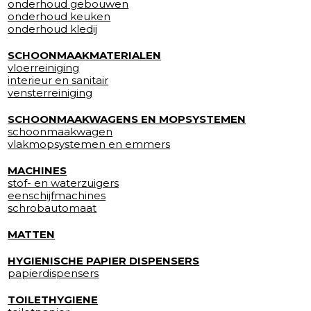
onderhoud gebouwen
onderhoud keuken
onderhoud kledij
SCHOONMAAKMATERIALEN
vloerreiniging
interieur en sanitair
vensterreiniging
SCHOONMAAKWAGENS EN MOPSYSTEMEN
schoonmaakwagen
vlakmopsystemen en emmers
MACHINES
stof- en waterzuigers
eenschijfmachines
schrobautomaat
MATTEN
HYGIENISCHE PAPIER DISPENSERS
papierdispensers
TOILETHYGIENE