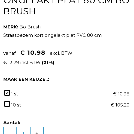
ONGELAKT PLAT 80 CM BO
BRUSH
MERK:
Bo Brush
Straatbezem kort ongelakt plat PVC 80 cm
€ 10.98
vanaf
excl. BTW
€ 13.29 incl BTW
(21%)
MAAK EEN KEUZE..:
1 st
€ 10.98
10 st
€ 105.20
Aantal:
-
+