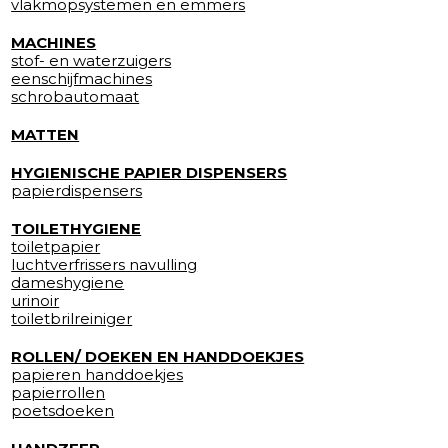
vlakmopsystemen en emmers
MACHINES
stof- en waterzuigers
eenschijfmachines
schrobautomaat
MATTEN
HYGIENISCHE PAPIER DISPENSERS
papierdispensers
TOILETHYGIENE
toiletpapier
luchtverfrissers navulling
dameshygiene
urinoir
toiletbrilreiniger
ROLLEN/ DOEKEN EN HANDDOEKJES
papieren handdoekjes
papierrollen
poetsdoeken