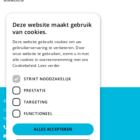
Deze website maakt gebruik
van cookies.
Deze website gebruikt cookies om uw
gebruikerservaring te verbeteren. Door
onze website te gebruiken, stemt u in met
alle cookies in overeenstemming met ons
Cookiebeleid.
Lees verder
STRIKT NOODZAKELIJK
PRESTATIE
© De Backer CP bv
TARGETING
Grote Baan 45
FUNCTIONEEL
9920 Lievegem
+32 473 70 46 27
ALLES ACCEPTEREN
info@schoonmaakproductenonline.be