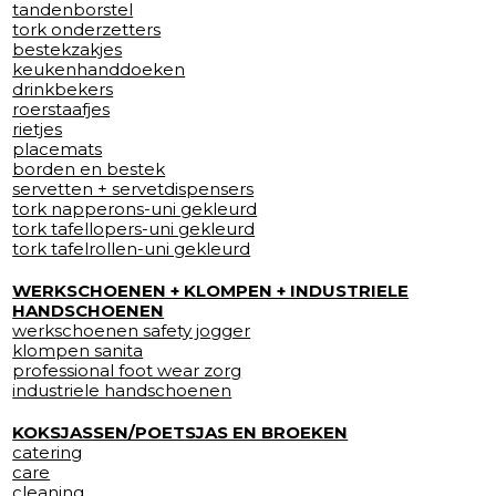
tandenborstel
tork onderzetters
bestekzakjes
keukenhanddoeken
drinkbekers
roerstaafjes
rietjes
placemats
borden en bestek
servetten + servetdispensers
tork napperons-uni gekleurd
tork tafellopers-uni gekleurd
tork tafelrollen-uni gekleurd
WERKSCHOENEN + KLOMPEN + INDUSTRIELE
HANDSCHOENEN
werkschoenen safety jogger
klompen sanita
professional foot wear zorg
industriele handschoenen
KOKSJASSEN/POETSJAS EN BROEKEN
catering
care
cleaning