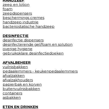
HANDZEEP
zeep en lotion
foam
zeepdispensers
beschermings cremes
handzeep industrie
bacteriostatische handzeep
DESINFECTIE
desinfectie dispensers
desinfecterende gel/foam en solution
overige hygiene
gebruiksklare desinfectiedoeken
AFVALBEHEER
vuilnisbakken
pedaalemmers - keukenpedaalemmers
afvalzakken
afvalzakhouders
papierbak en korven
buitenvuilnisbakken
containers
asbakken
ETEN EN DRINKEN