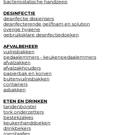
bacteriostatische handzeep
DESINFECTIE
desinfectie dispensers
desinfecterende gel/foam en solution
overige hygiene
gebruiksklare desinfectiedoeken
AFVALBEHEER
vuilnisbakken
pedaalemmers - keukenpedaalemmers
afvalzakken
afvalzakhouders
papierbak en korven
buitenvuilnisbakken
containers
asbakken
ETEN EN DRINKEN
tandenborstel
tork onderzetters
bestekzakjes
keukenhanddoeken
drinkbekers
roerstaafjes