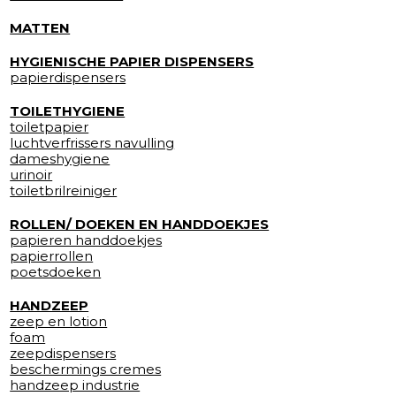
MATTEN
HYGIENISCHE PAPIER DISPENSERS
papierdispensers
TOILETHYGIENE
toiletpapier
luchtverfrissers navulling
dameshygiene
urinoir
toiletbrilreiniger
ROLLEN/ DOEKEN EN HANDDOEKJES
papieren handdoekjes
papierrollen
poetsdoeken
HANDZEEP
zeep en lotion
foam
zeepdispensers
beschermings cremes
handzeep industrie