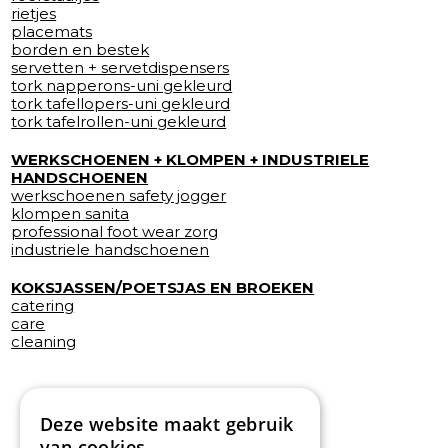
rietjes
placemats
borden en bestek
servetten + servetdispensers
tork napperons-uni gekleurd
tork tafellopers-uni gekleurd
tork tafelrollen-uni gekleurd
WERKSCHOENEN + KLOMPEN + INDUSTRIELE
HANDSCHOENEN
werkschoenen safety jogger
klompen sanita
professional foot wear zorg
industriele handschoenen
KOKSJASSEN/POETSJAS EN BROEKEN
catering
care
cleaning
Deze website maakt gebruik
van cookies.