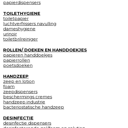
papierdispensers
TOILETHYGIENE
toiletpapier
luchtverfrissers navulling
dameshygiene
urinoir
toiletbrilreiniger
ROLLEN/ DOEKEN EN HANDDOEKJES
papieren handdoekjes
papierrollen
poetsdoeken
HANDZEEP
zeep en lotion
foam
zeepdispensers
beschermings cremes
handzeep industrie
bacteriostatische handzeep
DESINFECTIE
desinfectie dispensers