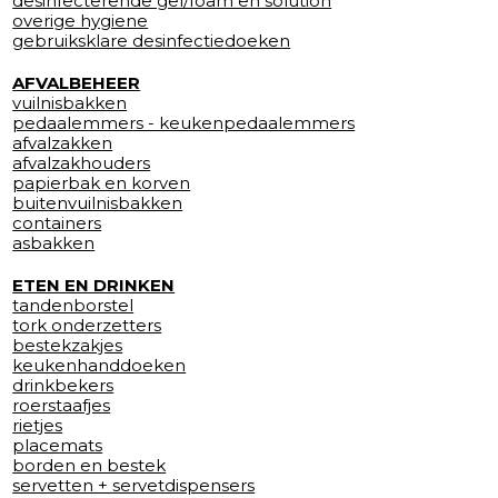
desinfecterende gel/foam en solution
overige hygiene
gebruiksklare desinfectiedoeken
AFVALBEHEER
vuilnisbakken
pedaalemmers - keukenpedaalemmers
afvalzakken
afvalzakhouders
papierbak en korven
buitenvuilnisbakken
containers
asbakken
ETEN EN DRINKEN
tandenborstel
tork onderzetters
bestekzakjes
keukenhanddoeken
drinkbekers
roerstaafjes
rietjes
placemats
borden en bestek
servetten + servetdispensers