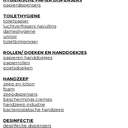
papierdispensers
TOILETHYGIENE
toiletpapier
luchtverfrissers navulling
dameshygiene
urinoir
toiletbrilreiniger
ROLLEN/ DOEKEN EN HANDDOEKJES
papieren handdoekjes
papierrollen
poetsdoeken
HANDZEEP
zeep en lotion
foam
zeepdispensers
beschermings cremes
handzeep industrie
bacteriostatische handzeep
DESINFECTIE
desinfectie dispensers