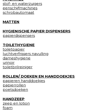
stof- en waterzuigers
eenschijfmachines
schrobautomaat
MATTEN
HYGIENISCHE PAPIER DISPENSERS
papierdispensers
TOILETHYGIENE
toiletpapier
luchtverfrissers navulling
dameshygiene
urinoir
toiletbrilreiniger
ROLLEN/ DOEKEN EN HANDDOEKJES
papieren handdoekjes
papierrollen
poetsdoeken
HANDZEEP
zeep en lotion
foam