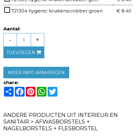
721304 hygienic kruikenscrobber groen
€ 8.40
Aantal:
-
+
TOEVOEGEN
MEER INFO AANVRAGEN
share:
Share
Facebook
Pinterest
WhatsApp
Twitter
ANDERE PRODUCTEN UIT INTERIEUR EN
SANITAIR > AFWASBORSTELS +
NAGELBORSTELS + FLESBORSTEL