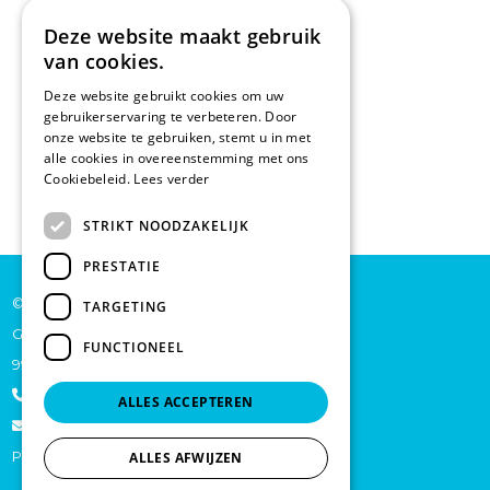
Deze website maakt gebruik
van cookies.
Deze website gebruikt cookies om uw
gebruikerservaring te verbeteren. Door
onze website te gebruiken, stemt u in met
alle cookies in overeenstemming met ons
Cookiebeleid.
Lees verder
STRIKT NOODZAKELIJK
PRESTATIE
© De Backer CP bv
TARGETING
Grote Baan 45
FUNCTIONEEL
9920 Lievegem
+32 473 70 46 27
ALLES ACCEPTEREN
info@schoonmaakproductenonline.be
Privacy
ALLES AFWIJZEN