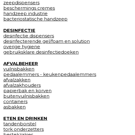
zeepdispensers
beschermings cremes
handzeep industrie
bacteriostatische handzeep
DESINFECTIE
desinfectie dispensers
desinfecterende gel/foam en solution
overige hygiene
gebruiksklare desinfectiedoeken
AFVALBEHEER
vuilnisbakken
pedaalemmers - keukenpedaalemmers
afvalzakken
afvalzakhouders
papierbak en korven
buitenvuilnisbakken
containers
asbakken
ETEN EN DRINKEN
tandenborstel
tork onderzetters
bestekzakjes