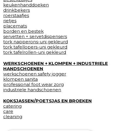
keukenhanddoeken
drinkbekers
roerstaafjes
rietjes
placemats
borden en bestek
servetten + servetdispensers
tork napperons-uni gekleurd
tork tafellopers-uni gekleurd
tork tafelrollen-uni gekleurd
WERKSCHOENEN + KLOMPEN + INDUSTRIELE
HANDSCHOENEN
werkschoenen safety jogger
klompen sanita
professional foot wear zorg
industriele handschoenen
KOKSJASSEN/POETSJAS EN BROEKEN
catering
care
cleaning