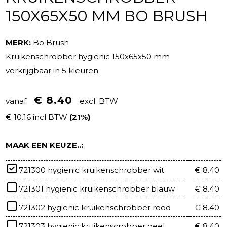
150X65X50 MM BO BRUSH
MERK:
Bo Brush
Kruikenschrobber hygienic 150x65x50 mm
verkrijgbaar in 5 kleuren
€ 8.40
vanaf
excl. BTW
€ 10.16 incl BTW
(21%)
MAAK EEN KEUZE..:
721300 hygienic kruikenschrobber wit
€ 8.40
721301 hygienic kruikenschrobber blauw
€ 8.40
721302 hygienic kruikenschrobber rood
€ 8.40
721303 hygienic kruikenscrobber geel
€ 8.40