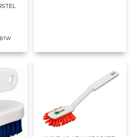
RSTEL
H
. BTW