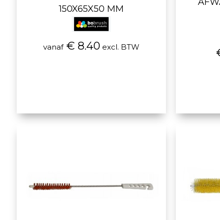
AFW
150X65X50 MM
€ 8.40
vanaf
excl. BTW