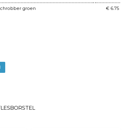
schrobber groen
€ 6.75
N
App
itter
FLESBORSTEL