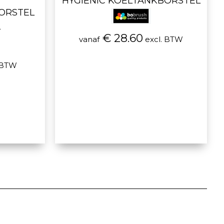
HYGIENIC KOELTANKBORSTEL
BORSTEL
L
€ 28.60
vanaf
excl. BTW
 BTW