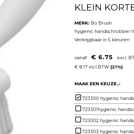
KLEIN KORT
MERK:
Bo Brush
hygienic handschrobber ha
Verkrijgbaar in 5 kleuren
€ 6.75
vanaf
excl. 
€ 8.17 incl BTW
(21%)
MAAK EEN KEUZE..:
723300 hygienic hands
723301hygienic hands
723302 hygienic hand
723303 hygienic hand