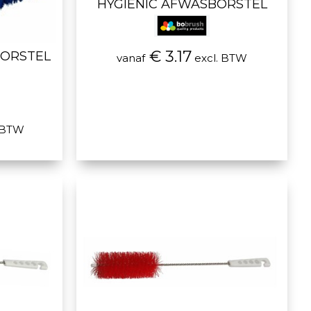
HYGIENIC AFWASBORSTEL
€ 3.17
BORSTEL
vanaf
excl. BTW
 BTW