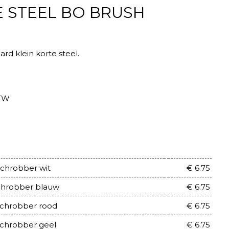
E STEEL BO BRUSH
rd klein korte steel.
BTW
chrobber wit
€ 6.75
chrobber blauw
€ 6.75
schrobber rood
€ 6.75
schrobber geel
€ 6.75