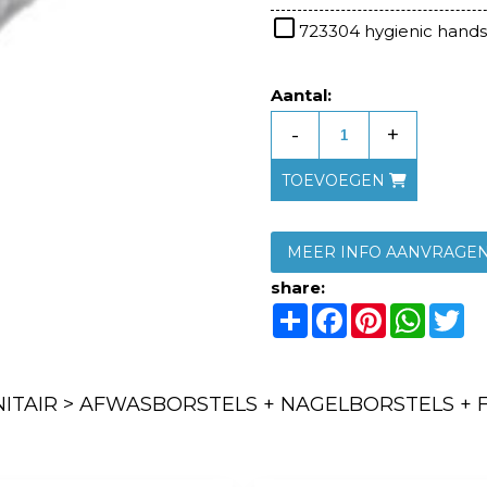
723304 hygienic hand
Aantal:
-
+
TOEVOEGEN
MEER INFO AANVRAGE
share:
Share
Facebook
Pinterest
Whats
Tw
ITAIR > AFWASBORSTELS + NAGELBORSTELS + 