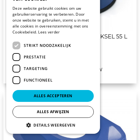
Deze website gebruikt cookies om uw
gebruikerservaring te verbeteren. Door
onze website te gebruiken, stemt u in met
alle cookies in overeenstemming met ons
Cookiebeleid.
Lees verder
4700 AFVALBAK MET PUSHDEKSEL 55 L
BLAUW.
STRIKT NOODZAKELIJK
PRESTATIE
€ 76.70
TARGETING
vanaf
excl. BTW
FUNCTIONEEL
ALLES ACCEPTEREN
ALLES AFWIJZEN
DETAILS WEERGEVEN