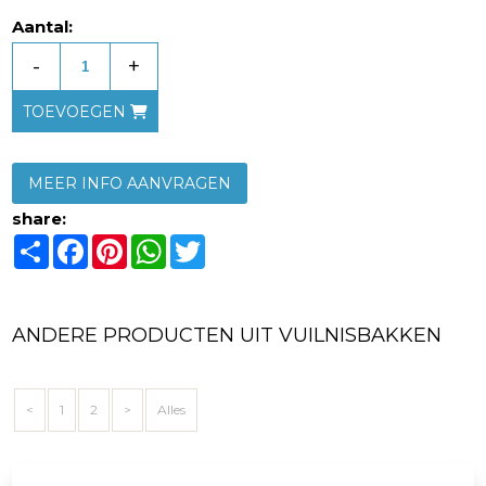
Aantal:
-
+
TOEVOEGEN
MEER INFO AANVRAGEN
share:
Share
Facebook
Pinterest
WhatsApp
Twitter
ANDERE PRODUCTEN UIT VUILNISBAKKEN
<
1
2
>
Alles