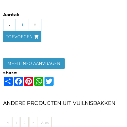
Aantal:
-
+
TOEVOEGEN
MEER INFO AANVRAGEN
share:
Share
Facebook
Pinterest
WhatsApp
Twitter
ANDERE PRODUCTEN UIT VUILNISBAKKEN
<
1
2
>
Alles