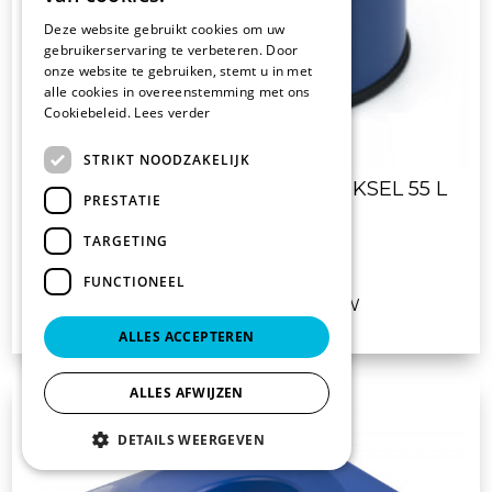
Deze website gebruikt cookies om uw
gebruikerservaring te verbeteren. Door
onze website te gebruiken, stemt u in met
alle cookies in overeenstemming met ons
Cookiebeleid.
Lees verder
STRIKT NOODZAKELIJK
4700 AFVALBAK MET PUSHDEKSEL 55 L
PRESTATIE
BLAUW.
TARGETING
FUNCTIONEEL
€ 76.70
vanaf
excl. BTW
ALLES ACCEPTEREN
ALLES AFWIJZEN
DETAILS WEERGEVEN