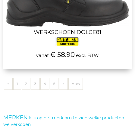
WERKSCHOEN DOLCE81
€ 58.90
vanaf
excl. BTW
<
1
2
3
4
5
>
Alles
MERKEN
klik op het merk om te zien welke producten
we verkopen