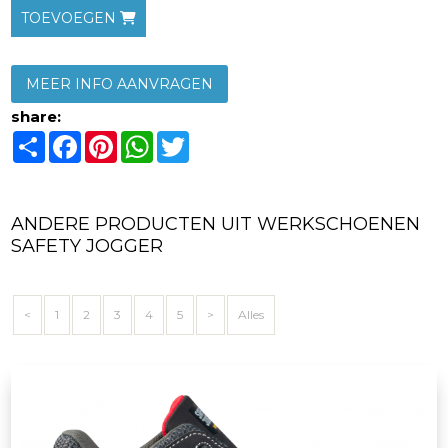
TOEVOEGEN
MEER INFO AANVRAGEN
share:
Share
Facebook
Pinterest
WhatsApp
Twitter
ANDERE PRODUCTEN UIT WERKSCHOENEN
SAFETY JOGGER
<
1
2
3
4
5
>
Alles