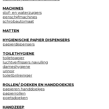
MACHINES
stof- en waterzuigers
eenschijfmachines
schrobautomaat
MATTEN
HYGIENISCHE PAPIER DISPENSERS
papierdispensers
TOILETHYGIENE
toiletpapier
luchtverfrissers navulling
dameshygiene
urinoir
toiletbrilreiniger
ROLLEN/ DOEKEN EN HANDDOEKJES
papieren handdoekjes
papierrollen
poetsdoeken
HANDZEEP