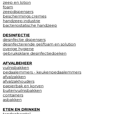
zeep en lotion
foam
zeepdispensers
beschermings cremes
handzeep industrie
bacteriostatische handzeep
DESINFECTIE
desinfectie dispensers
desinfecterende gel/foam en solution
overige hygiene
gebruiksklare desinfectiedoeken
AFVALBEHEER
vuilnisbakken
pedaalemmers - keukenpedaalemmers
afvalzakken
afvalzakhouders
papierbak en korven
buitenvuilnisbakken
containers
asbakken
ETEN EN DRINKEN
tandenborstel