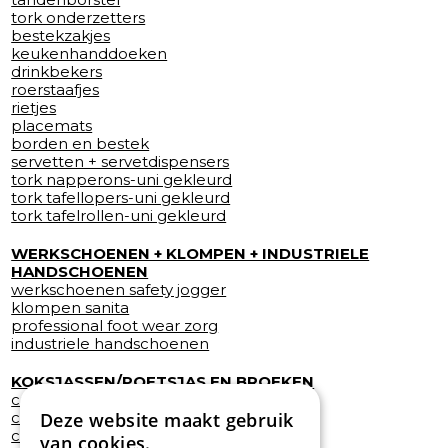
tork onderzetters
bestekzakjes
keukenhanddoeken
drinkbekers
roerstaafjes
rietjes
placemats
borden en bestek
servetten + servetdispensers
tork napperons-uni gekleurd
tork tafellopers-uni gekleurd
tork tafelrollen-uni gekleurd
WERKSCHOENEN + KLOMPEN + INDUSTRIELE
HANDSCHOENEN
werkschoenen safety jogger
klompen sanita
professional foot wear zorg
industriele handschoenen
KOKSJASSEN/POETSJAS EN BROEKEN
catering
care
Deze website maakt gebruik
cleaning
van cookies.