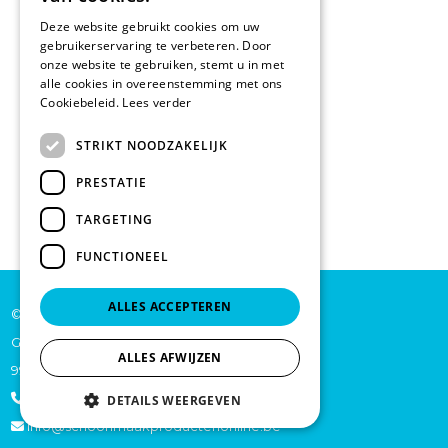
Deze website gebruikt cookies om uw
gebruikerservaring te verbeteren. Door
onze website te gebruiken, stemt u in met
alle cookies in overeenstemming met ons
Cookiebeleid.
Lees verder
STRIKT NOODZAKELIJK
PRESTATIE
TARGETING
FUNCTIONEEL
ALLES ACCEPTEREN
© De Backer CP bv
Grote Baan 45
ALLES AFWIJZEN
9920 Lievegem
+32 473 70 46 27
DETAILS WEERGEVEN
info@schoonmaakproductenonline.be