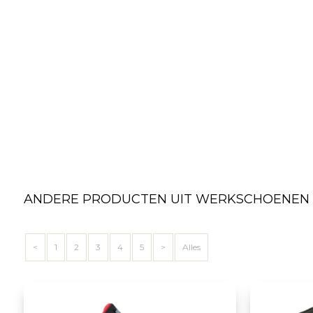
ANDERE PRODUCTEN UIT WERKSCHOENEN 
<
1
2
3
4
5
>
Alles