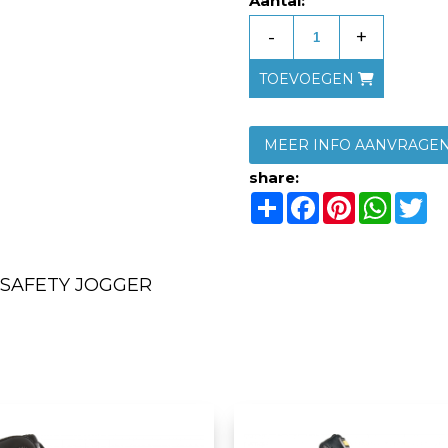
Aantal:
-
+
TOEVOEGEN
MEER INFO AANVRAGE
share:
Share
Facebook
Pinterest
Whats
Tw
SAFETY JOGGER