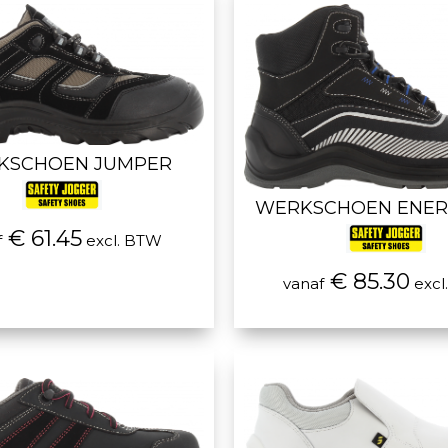
KSCHOEN JUMPER
WERKSCHOEN ENER
€ 61.45
f
excl. BTW
€ 85.30
vanaf
excl