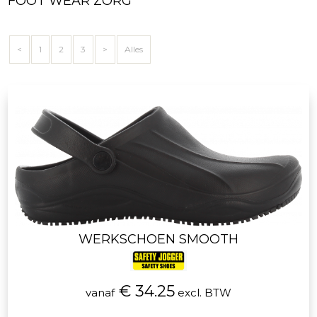
FOOT WEAR ZORG
<
1
2
3
>
Alles
WERKSCHOEN SMOOTH
€ 34.25
vanaf
excl. BTW