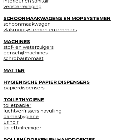
interieur en sanitair
vensterreiniging
SCHOONMAAKWAGENS EN MOPSYSTEMEN
schoonmaakwagen
vlakmopsystemen en emmers
MACHINES
stof- en waterzuigers
eenschijfmachines
schrobautomaat
MATTEN
HYGIENISCHE PAPIER DISPENSERS
papierdispensers
TOILETHYGIENE
toiletpapier
luchtverfrissers navulling
dameshygiene
urinoir
toiletbrilreiniger
ROLLEN/ DOEKEN EN HANDDOEKJES