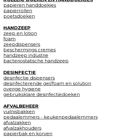
papieren handdoekjes
papierrollen
poetsdoeken
HANDZEEP
zeep en lotion
foam
zeepdispensers
beschermings cremes
handzeep industrie
bacteriostatische handzeep
DESINFECTIE
desinfectie dispensers
desinfecterende gel/foam en solution
overige hygiene
gebruiksklare desinfectiedoeken
AFVALBEHEER
vuilnisbakken
pedaalemmers - keukenpedaalemmers
afvalzakken
afvalzakhouders
papierbak en korven