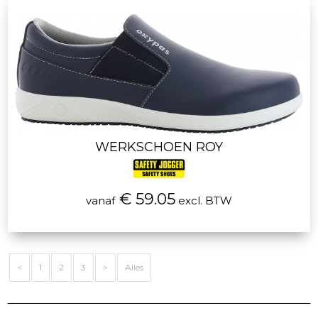
WERKSCHOEN ROY
€ 59.05
vanaf
excl. BTW
<
1
2
3
>
Alles