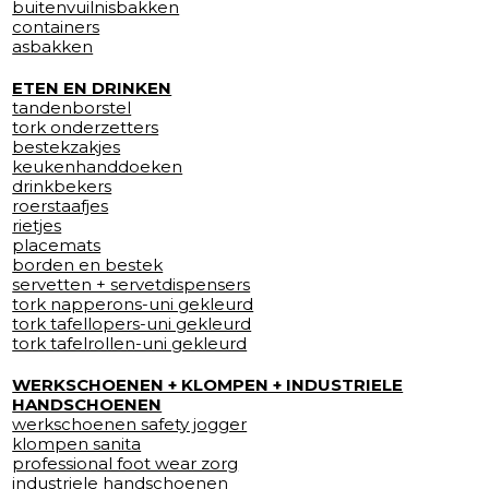
buitenvuilnisbakken
containers
asbakken
ETEN EN DRINKEN
tandenborstel
tork onderzetters
bestekzakjes
keukenhanddoeken
drinkbekers
roerstaafjes
rietjes
placemats
borden en bestek
servetten + servetdispensers
tork napperons-uni gekleurd
tork tafellopers-uni gekleurd
tork tafelrollen-uni gekleurd
WERKSCHOENEN + KLOMPEN + INDUSTRIELE
HANDSCHOENEN
werkschoenen safety jogger
klompen sanita
professional foot wear zorg
industriele handschoenen