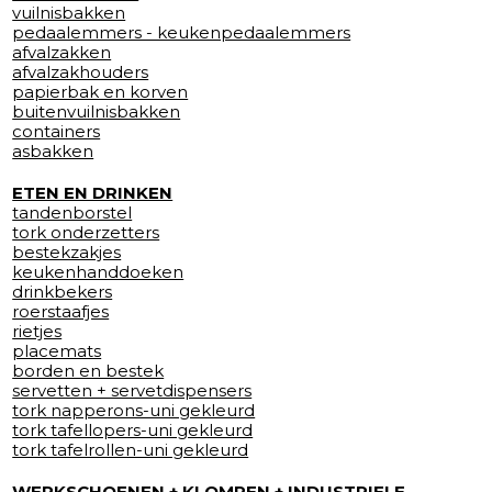
vuilnisbakken
pedaalemmers - keukenpedaalemmers
afvalzakken
afvalzakhouders
papierbak en korven
buitenvuilnisbakken
containers
asbakken
ETEN EN DRINKEN
tandenborstel
tork onderzetters
bestekzakjes
keukenhanddoeken
drinkbekers
roerstaafjes
rietjes
placemats
borden en bestek
servetten + servetdispensers
tork napperons-uni gekleurd
tork tafellopers-uni gekleurd
tork tafelrollen-uni gekleurd
WERKSCHOENEN + KLOMPEN + INDUSTRIELE