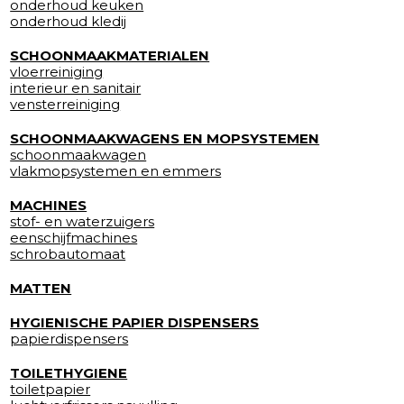
onderhoud keuken
onderhoud kledij
SCHOONMAAKMATERIALEN
vloerreiniging
interieur en sanitair
vensterreiniging
SCHOONMAAKWAGENS EN MOPSYSTEMEN
schoonmaakwagen
vlakmopsystemen en emmers
MACHINES
stof- en waterzuigers
eenschijfmachines
schrobautomaat
MATTEN
HYGIENISCHE PAPIER DISPENSERS
papierdispensers
TOILETHYGIENE
toiletpapier