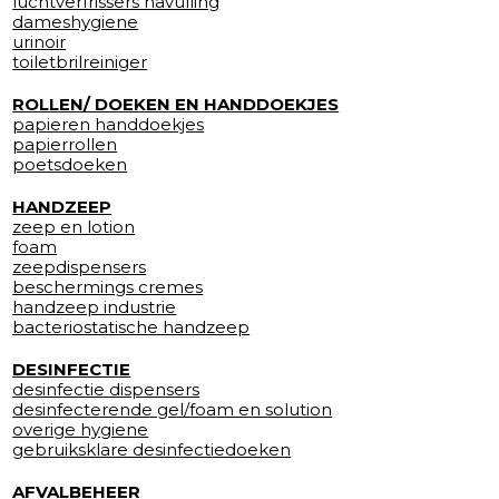
luchtverfrissers navulling
dameshygiene
urinoir
toiletbrilreiniger
ROLLEN/ DOEKEN EN HANDDOEKJES
papieren handdoekjes
papierrollen
poetsdoeken
HANDZEEP
zeep en lotion
foam
zeepdispensers
beschermings cremes
handzeep industrie
bacteriostatische handzeep
DESINFECTIE
desinfectie dispensers
desinfecterende gel/foam en solution
overige hygiene
gebruiksklare desinfectiedoeken
AFVALBEHEER