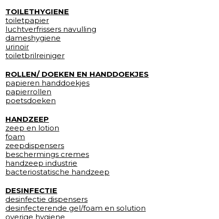
TOILETHYGIENE
toiletpapier
luchtverfrissers navulling
dameshygiene
urinoir
toiletbrilreiniger
ROLLEN/ DOEKEN EN HANDDOEKJES
papieren handdoekjes
papierrollen
poetsdoeken
HANDZEEP
zeep en lotion
foam
zeepdispensers
beschermings cremes
handzeep industrie
bacteriostatische handzeep
DESINFECTIE
desinfectie dispensers
desinfecterende gel/foam en solution
overige hygiene