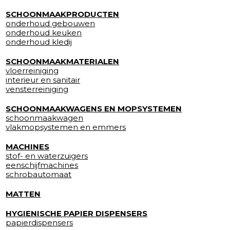
SCHOONMAAKPRODUCTEN
onderhoud gebouwen
onderhoud keuken
onderhoud kledij
SCHOONMAAKMATERIALEN
vloerreiniging
interieur en sanitair
vensterreiniging
SCHOONMAAKWAGENS EN MOPSYSTEMEN
schoonmaakwagen
vlakmopsystemen en emmers
MACHINES
stof- en waterzuigers
eenschijfmachines
schrobautomaat
MATTEN
HYGIENISCHE PAPIER DISPENSERS
papierdispensers