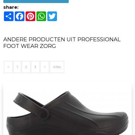
share:
Share
Facebook
Pinterest
WhatsApp
Twitter
ANDERE PRODUCTEN UIT PROFESSIONAL
FOOT WEAR ZORG
<
1
2
3
>
Alles