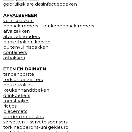
gebruiksklare desinfectiedoeken
AFVALBEHEER
vuilnisbakken
pedaalemmers - keukenpedaalemmers
afvalzakken
afvalzakhouders
papierbak en korven
buitenvuilnisbakken
containers
asbakken
ETEN EN DRINKEN
tandenborstel
tork onderzetters
bestekzakjes
keukenhanddoeken
drinkbekers
roerstaafjes
rietjes
placemats
borden en bestek
servetten + servetdispensers
tork napperons-uni gekleurd