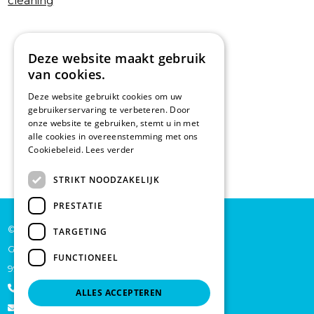
cleaning
Deze website maakt gebruik
van cookies.
Deze website gebruikt cookies om uw
gebruikerservaring te verbeteren. Door
onze website te gebruiken, stemt u in met
alle cookies in overeenstemming met ons
Cookiebeleid.
Lees verder
STRIKT NOODZAKELIJK
PRESTATIE
© De Backer CP bv
TARGETING
Grote Baan 45
FUNCTIONEEL
9920 Lievegem
+32 473 70 46 27
ALLES ACCEPTEREN
info@schoonmaakproductenonline.be