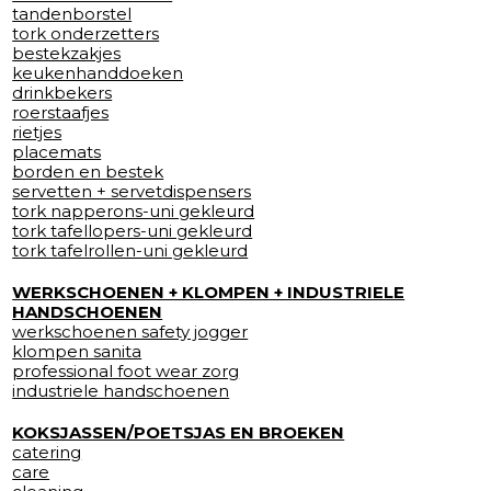
tandenborstel
tork onderzetters
bestekzakjes
keukenhanddoeken
drinkbekers
roerstaafjes
rietjes
placemats
borden en bestek
servetten + servetdispensers
tork napperons-uni gekleurd
tork tafellopers-uni gekleurd
tork tafelrollen-uni gekleurd
WERKSCHOENEN + KLOMPEN + INDUSTRIELE
HANDSCHOENEN
werkschoenen safety jogger
klompen sanita
professional foot wear zorg
industriele handschoenen
KOKSJASSEN/POETSJAS EN BROEKEN
catering
care