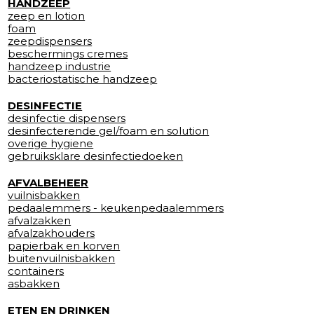
HANDZEEP
zeep en lotion
foam
zeepdispensers
beschermings cremes
handzeep industrie
bacteriostatische handzeep
DESINFECTIE
desinfectie dispensers
desinfecterende gel/foam en solution
overige hygiene
gebruiksklare desinfectiedoeken
AFVALBEHEER
vuilnisbakken
pedaalemmers - keukenpedaalemmers
afvalzakken
afvalzakhouders
papierbak en korven
buitenvuilnisbakken
containers
asbakken
ETEN EN DRINKEN