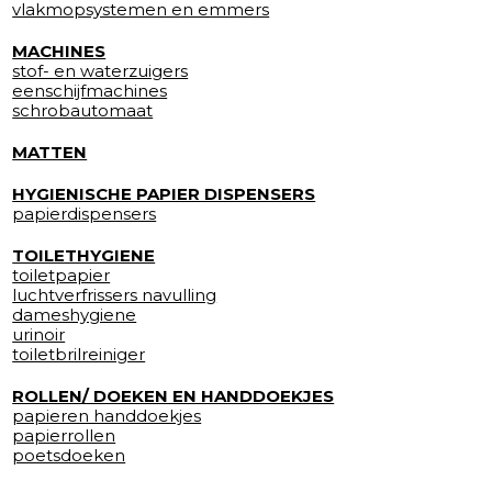
vlakmopsystemen en emmers
MACHINES
stof- en waterzuigers
eenschijfmachines
schrobautomaat
MATTEN
HYGIENISCHE PAPIER DISPENSERS
papierdispensers
TOILETHYGIENE
toiletpapier
luchtverfrissers navulling
dameshygiene
urinoir
toiletbrilreiniger
ROLLEN/ DOEKEN EN HANDDOEKJES
papieren handdoekjes
papierrollen
poetsdoeken