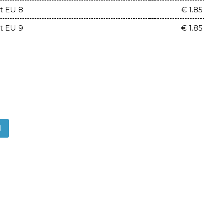
t EU 8
€ 1.85
t EU 9
€ 1.85
N
App
itter