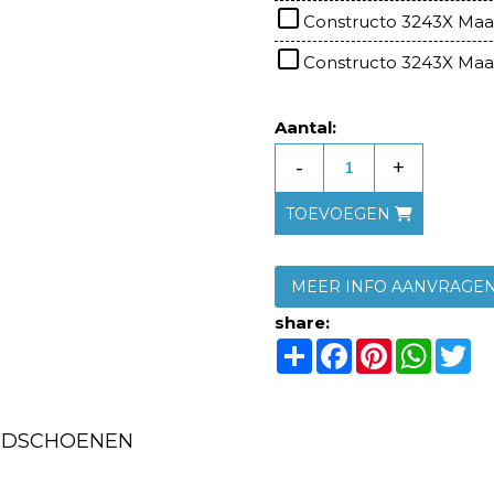
Constructo 3243X Maa
Constructo 3243X Maa
Aantal:
-
+
TOEVOEGEN
MEER INFO AANVRAGE
share:
Share
Facebook
Pinterest
Whats
Tw
ANDSCHOENEN