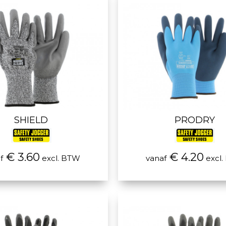
SHIELD
PRODRY
€ 3.60
€ 4.20
f
excl. BTW
vanaf
excl