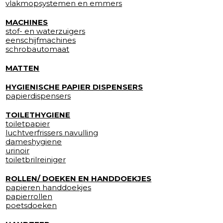
vlakmopsystemen en emmers
MACHINES
stof- en waterzuigers
eenschijfmachines
schrobautomaat
MATTEN
HYGIENISCHE PAPIER DISPENSERS
papierdispensers
TOILETHYGIENE
toiletpapier
luchtverfrissers navulling
dameshygiene
urinoir
toiletbrilreiniger
ROLLEN/ DOEKEN EN HANDDOEKJES
papieren handdoekjes
papierrollen
poetsdoeken