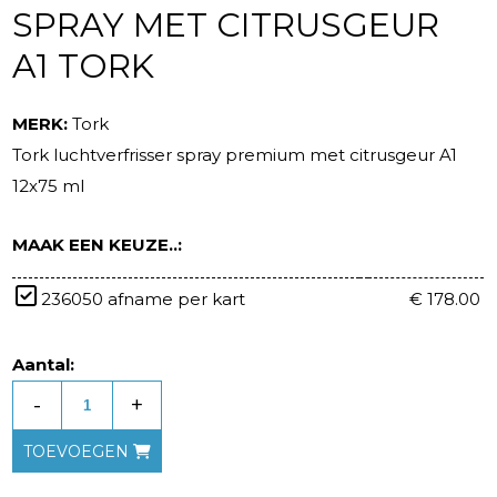
SPRAY MET CITRUSGEUR
A1 TORK
MERK:
Tork
Tork luchtverfrisser spray premium met citrusgeur A1
12x75 ml
MAAK EEN KEUZE..:
236050 afname per kart
€ 178.00
Aantal:
-
+
TOEVOEGEN