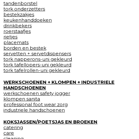
tandenborstel
tork onderzetters
bestekzakjes
keukenhanddoeken
drinkbekers
roerstaafjes
rietjes
placemats
borden en bestek
servetten + servetdispensers
tork napperons-uni gekleurd
tork tafellopers-uni gekleurd
tork tafelrollen-uni gekleurd
WERKSCHOENEN + KLOMPEN + INDUSTRIELE
HANDSCHOENEN
werkschoenen safety jogger
klompen sanita
professional foot wear zorg
industriele handschoenen
KOKSJASSEN/POETSJAS EN BROEKEN
catering
care
cleaning