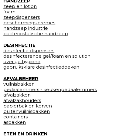
HANDZEEP
zeep en lotion
foam
zeepdispensers
beschermings cremes
handzeep industrie
bacteriostatische handzeep
DESINFECTIE
desinfectie dispensers
desinfecterende gel/foam en solution
overige hygiene
gebruiksklare desinfectiedoeken
AFVALBEHEER
vuilnisbakken
pedaalemmers - keukenpedaalemmers
afvalzakken
afvalzakhouders
papierbak en korven
buitenvuilnisbakken
containers
asbakken
ETEN EN DRINKEN