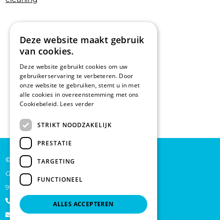
Deze website maakt gebruik
van cookies.
Deze website gebruikt cookies om uw
gebruikerservaring te verbeteren. Door
onze website te gebruiken, stemt u in met
alle cookies in overeenstemming met ons
Cookiebeleid.
Lees verder
STRIKT NOODZAKELIJK
PRESTATIE
© De Backer CP bv
TARGETING
Grote Baan 45
FUNCTIONEEL
9920 Lievegem
+32 473 70 46 27
ALLES ACCEPTEREN
info@schoonmaakproductenonline.be