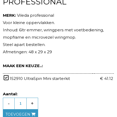
PROFESSIONAL
MERK:
Vileda professional
Voor kleine oppervlakken.
Inhoud: 6ltr emmer, wringpers met voetbediening,
mopframe en microvezel wringmop.
Steel apart bestellen.
Afmetingen: 48 x 29 x 29
MAAK EEN KEUZE..:
152910 UltraSpin Mini starterkit
€ 41.12
Aantal:
-
+
TOEVOEGEN