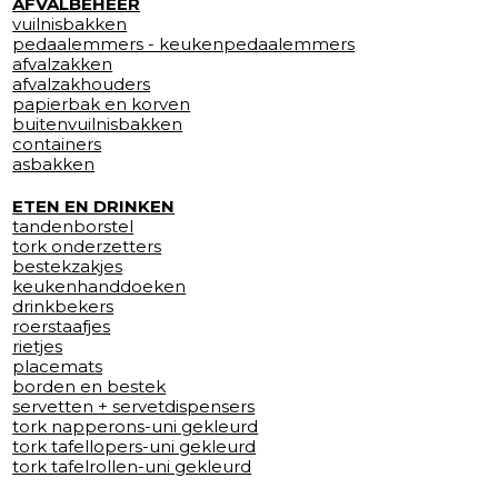
AFVALBEHEER
vuilnisbakken
pedaalemmers - keukenpedaalemmers
afvalzakken
afvalzakhouders
papierbak en korven
buitenvuilnisbakken
containers
asbakken
ETEN EN DRINKEN
tandenborstel
tork onderzetters
bestekzakjes
keukenhanddoeken
drinkbekers
roerstaafjes
rietjes
placemats
borden en bestek
servetten + servetdispensers
tork napperons-uni gekleurd
tork tafellopers-uni gekleurd
tork tafelrollen-uni gekleurd