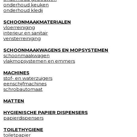
onderhoud keuken
onderhoud kledij
SCHOONMAAKMATERIALEN
vloerreiniging
interieur en sanitair
vensterreiniging
SCHOONMAAKWAGENS EN MOPSYSTEMEN
schoonmaakwagen
vlakmopsystemen en emmers
MACHINES
stof- en waterzuigers
eenschijfmachines
schrobautomaat
MATTEN
HYGIENISCHE PAPIER DISPENSERS
papierdispensers
TOILETHYGIENE
toiletpapier