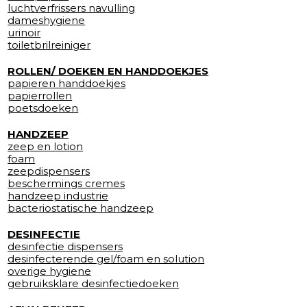
luchtverfrissers navulling
dameshygiene
urinoir
toiletbrilreiniger
ROLLEN/ DOEKEN EN HANDDOEKJES
papieren handdoekjes
papierrollen
poetsdoeken
HANDZEEP
zeep en lotion
foam
zeepdispensers
beschermings cremes
handzeep industrie
bacteriostatische handzeep
DESINFECTIE
desinfectie dispensers
desinfecterende gel/foam en solution
overige hygiene
gebruiksklare desinfectiedoeken