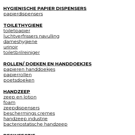
HYGIENISCHE PAPIER DISPENSERS
papierdispensers
TOILETHYGIENE
toiletpapier
luchtverfrissers navulling
dameshygiene
urinoir
toiletbrilreiniger
ROLLEN/ DOEKEN EN HANDDOEKJES
papieren handdoekjes
papierrollen
poetsdoeken
HANDZEEP
zeep en lotion
foam
zeepdispensers
beschermings cremes
handzeep industrie
bacteriostatische handzeep