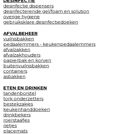
DESINFECTIE
desinfectie dispensers
desinfecterende gel/foam en solution
overige hygiene
gebruiksklare desinfectiedoeken
AFVALBEHEER
vuilnisbakken
pedaalemmers - keukenpedaalemmers
afvalzakken
afvalzakhouders
papierbak en korven
buitenvuilnisbakken
containers
asbakken
ETEN EN DRINKEN
tandenborstel
tork onderzetters
bestekzakjes
keukenhanddoeken
drinkbekers
roerstaafjes
rietjes
placemats