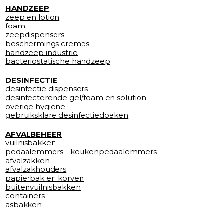
HANDZEEP
zeep en lotion
foam
zeepdispensers
beschermings cremes
handzeep industrie
bacteriostatische handzeep
DESINFECTIE
desinfectie dispensers
desinfecterende gel/foam en solution
overige hygiene
gebruiksklare desinfectiedoeken
AFVALBEHEER
vuilnisbakken
pedaalemmers - keukenpedaalemmers
afvalzakken
afvalzakhouders
papierbak en korven
buitenvuilnisbakken
containers
asbakken