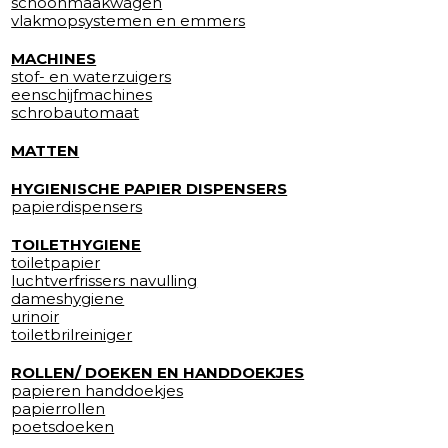
schoonmaakwagen
vlakmopsystemen en emmers
MACHINES
stof- en waterzuigers
eenschijfmachines
schrobautomaat
MATTEN
HYGIENISCHE PAPIER DISPENSERS
papierdispensers
TOILETHYGIENE
toiletpapier
luchtverfrissers navulling
dameshygiene
urinoir
toiletbrilreiniger
ROLLEN/ DOEKEN EN HANDDOEKJES
papieren handdoekjes
papierrollen
poetsdoeken