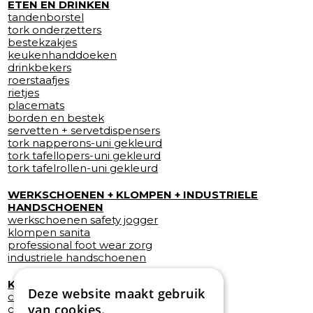
ETEN EN DRINKEN
tandenborstel
tork onderzetters
bestekzakjes
keukenhanddoeken
drinkbekers
roerstaafjes
rietjes
placemats
borden en bestek
servetten + servetdispensers
tork napperons-uni gekleurd
tork tafellopers-uni gekleurd
tork tafelrollen-uni gekleurd
WERKSCHOENEN + KLOMPEN + INDUSTRIELE
HANDSCHOENEN
werkschoenen safety jogger
klompen sanita
professional foot wear zorg
industriele handschoenen
KOKSJASSEN/POETSJAS EN BROEKEN
Deze website maakt gebruik
catering
van cookies.
care