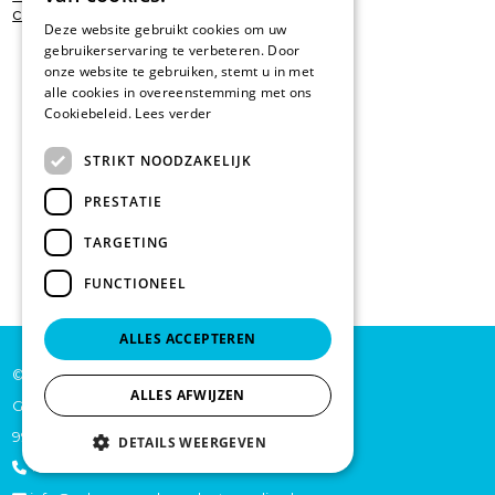
cleaning
Deze website gebruikt cookies om uw
gebruikerservaring te verbeteren. Door
onze website te gebruiken, stemt u in met
alle cookies in overeenstemming met ons
Cookiebeleid.
Lees verder
STRIKT NOODZAKELIJK
PRESTATIE
TARGETING
FUNCTIONEEL
ALLES ACCEPTEREN
© De Backer CP bv
ALLES AFWIJZEN
Grote Baan 45
9920 Lievegem
DETAILS WEERGEVEN
+32 473 70 46 27