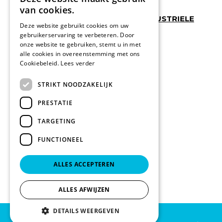
van cookies.
WERKSCHOENEN + KLOMPEN + INDUSTRIELE
Deze website gebruikt cookies om uw
HANDSCHOENEN
gebruikerservaring te verbeteren. Door
werkschoenen safety jogger
onze website te gebruiken, stemt u in met
klompen sanita
professional foot wear zorg
alle cookies in overeenstemming met ons
industriele handschoenen
Cookiebeleid.
Lees verder
STRIKT NOODZAKELIJK
PRESTATIE
TARGETING
FUNCTIONEEL
ALLES ACCEPTEREN
ALLES AFWIJZEN
DETAILS WEERGEVEN