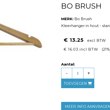
BO BRUSH
MERK:
Bo Brush
Kleerhanger in hout - sta
€ 13.25
excl. BTW
€ 16.03 incl BTW
(21%
Aantal:
-
+
TOEVOEGEN
MEER INFO AANVRAGE