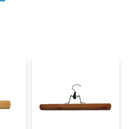
App
itter