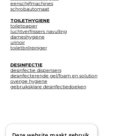
eenschijfmachines
schrobautomaat
TOILETHYGIENE
toiletpapier
luchtverfrissers navulling
dameshygiene
urinoir
toiletbrilreiniger
DESINFECTIE
desinfectie dispensers
desinfecterende gel/foam en solution
overige hygiene
gebruiksklare desinfectiedoeken
Deze website maakt gebruik