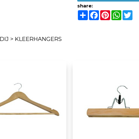
share:
Share
Facebook
Pinterest
Whats
Tw
IJ > KLEERHANGERS