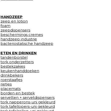
HANDZEEP
zeep en lotion
foam
zeepdispensers
beschermings cremes
handzeep industrie
bacteriostatische handzeep
ETEN EN DRINKEN
tandenborstel
tork onderzetters
bestekzakjes
keukenhanddoeken
drinkbekers
roerstaafjes
rietjes
placemats
borden en bestek
servetten + servetdispensers
tork napperons-uni gekleurd
tork tafellopers-uni gekleurd
tork tafelrollen-uni gekleurd