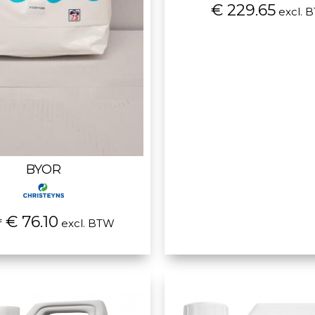
€ 229.65
excl. 
BYOR
€ 76.10
f
excl. BTW