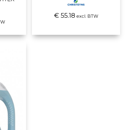
€ 55.18
excl. BTW
TW