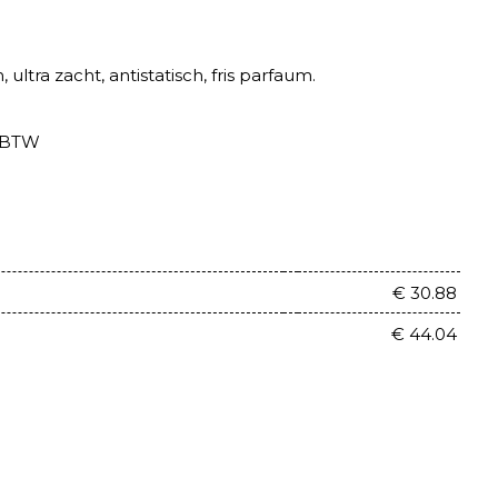
ultra zacht, antistatisch, fris parfaum.
. BTW
l
€ 30.88
€ 44.04