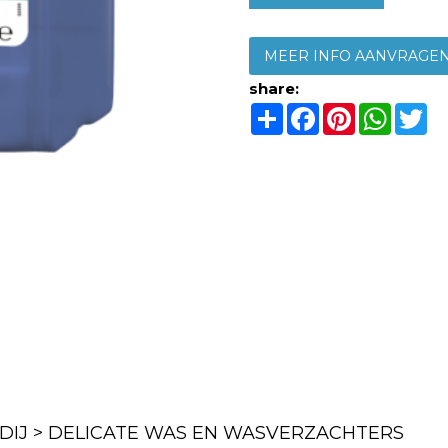
MEER INFO AANVRAGE
share:
Share
Facebook
Pinterest
Whats
Tw
IJ > DELICATE WAS EN WASVERZACHTERS