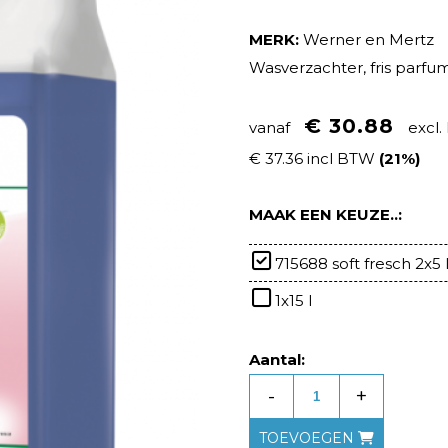
MERK:
Werner en Mertz
Wasverzachter, fris parfum, 
€ 30.88
vanaf
excl
€ 37.36 incl BTW
(21%)
MAAK EEN KEUZE..:
715688 soft fresch 2x5 
1x15 l
Aantal:
-
+
TOEVOEGEN