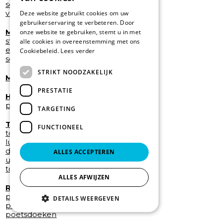
schoonmaakwagen
vlakmopsystemen en emmers
Deze website gebruikt cookies om uw
gebruikerservaring te verbeteren. Door
MACHINES
onze website te gebruiken, stemt u in met
stof- en waterzuigers
alle cookies in overeenstemming met ons
eenschijfmachines
Cookiebeleid.
Lees verder
schrobautomaat
STRIKT NOODZAKELIJK
MATTEN
PRESTATIE
HYGIENISCHE PAPIER DISPENSERS
papierdispensers
TARGETING
TOILETHYGIENE
FUNCTIONEEL
toiletpapier
luchtverfrissers navulling
dameshygiene
ALLES ACCEPTEREN
urinoir
toiletbrilreiniger
ALLES AFWIJZEN
ROLLEN/ DOEKEN EN HANDDOEKJES
papieren handdoekjes
DETAILS WEERGEVEN
papierrollen
poetsdoeken