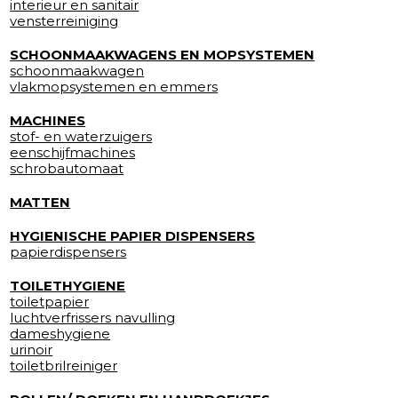
interieur en sanitair
vensterreiniging
SCHOONMAAKWAGENS EN MOPSYSTEMEN
schoonmaakwagen
vlakmopsystemen en emmers
MACHINES
stof- en waterzuigers
eenschijfmachines
schrobautomaat
MATTEN
HYGIENISCHE PAPIER DISPENSERS
papierdispensers
TOILETHYGIENE
toiletpapier
luchtverfrissers navulling
dameshygiene
urinoir
toiletbrilreiniger