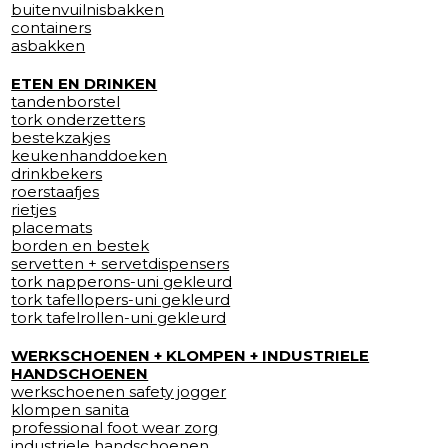
buitenvuilnisbakken
containers
asbakken
ETEN EN DRINKEN
tandenborstel
tork onderzetters
bestekzakjes
keukenhanddoeken
drinkbekers
roerstaafjes
rietjes
placemats
borden en bestek
servetten + servetdispensers
tork napperons-uni gekleurd
tork tafellopers-uni gekleurd
tork tafelrollen-uni gekleurd
WERKSCHOENEN + KLOMPEN + INDUSTRIELE
HANDSCHOENEN
werkschoenen safety jogger
klompen sanita
professional foot wear zorg
industriele handschoenen