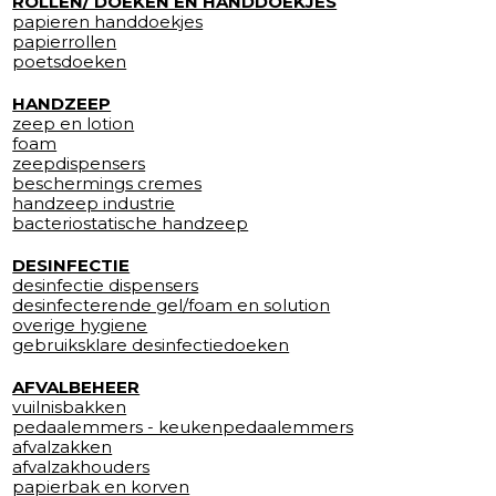
ROLLEN/ DOEKEN EN HANDDOEKJES
papieren handdoekjes
papierrollen
poetsdoeken
HANDZEEP
zeep en lotion
foam
zeepdispensers
beschermings cremes
handzeep industrie
bacteriostatische handzeep
DESINFECTIE
desinfectie dispensers
desinfecterende gel/foam en solution
overige hygiene
gebruiksklare desinfectiedoeken
AFVALBEHEER
vuilnisbakken
pedaalemmers - keukenpedaalemmers
afvalzakken
afvalzakhouders
papierbak en korven