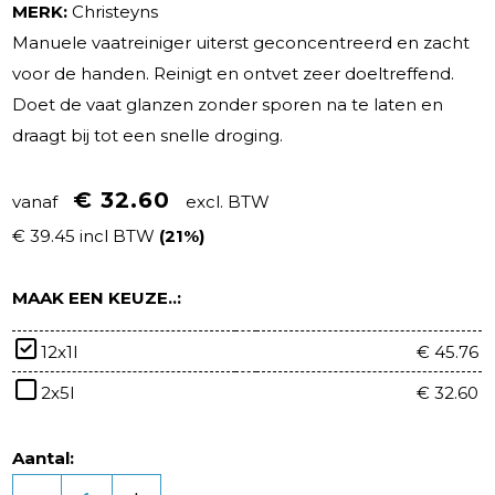
MERK:
Christeyns
Manuele vaatreiniger uiterst geconcentreerd en zacht
voor de handen. Reinigt en ontvet zeer doeltreffend.
Doet de vaat glanzen zonder sporen na te laten en
draagt bij tot een snelle droging.
€ 32.60
vanaf
excl. BTW
€ 39.45 incl BTW
(21%)
MAAK EEN KEUZE..:
12x1l
€ 45.76
2x5l
€ 32.60
Aantal: