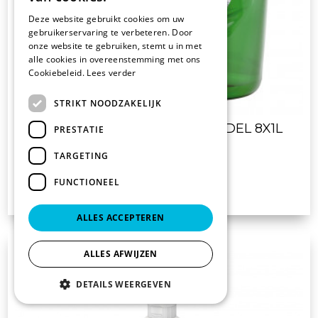
Deze website gebruikt cookies om uw
gebruikerservaring te verbeteren. Door
onze website te gebruiken, stemt u in met
alle cookies in overeenstemming met ons
Cookiebeleid.
Lees verder
STRIKT NOODZAKELIJK
DREFT ORIGINAL AFWASMIDDEL 8X1L
PRESTATIE
TARGETING
€ 35.90
FUNCTIONEEL
excl. BTW
ALLES ACCEPTEREN
ALLES AFWIJZEN
DETAILS WEERGEVEN