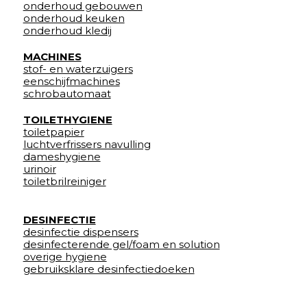
onderhoud gebouwen
onderhoud keuken
onderhoud kledij
MACHINES
stof- en waterzuigers
eenschijfmachines
schrobautomaat
TOILETHYGIENE
toiletpapier
luchtverfrissers navulling
dameshygiene
urinoir
toiletbrilreiniger
DESINFECTIE
desinfectie dispensers
desinfecterende gel/foam en solution
overige hygiene
gebruiksklare desinfectiedoeken