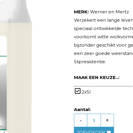
MERK:
Werner en Mertz
Verzekert een lange leven
speciaal ontwikkelde tec
voorkomt witte wolkvormi
bijzonder geschikt voor geb
een zeer goede weerstand
Slipresistentie.
MAAK EEN KEUZE..:
2x5l
Aantal:
-
+
TOEVOEGEN