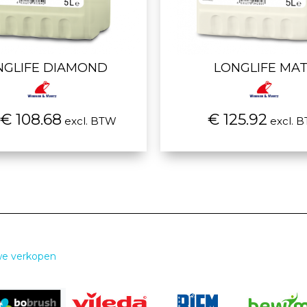
NGLIFE DIAMOND
LONGLIFE MA
€ 108.68
€ 125.92
excl. BTW
excl. 
we verkopen