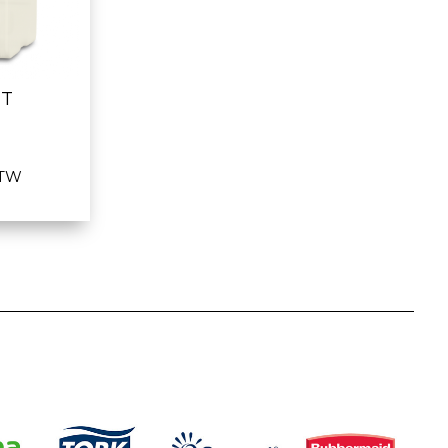
TT
BTW