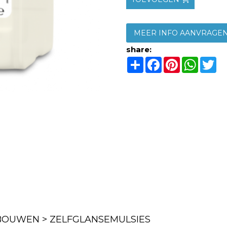
MEER INFO AANVRAGE
share:
Share
Facebook
Pinterest
Whats
Tw
OUWEN > ZELFGLANSEMULSIES