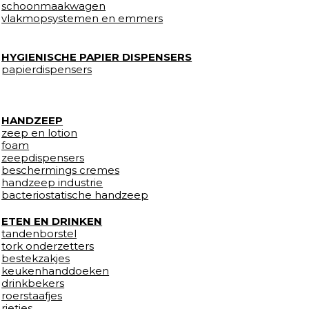
schoonmaakwagen
vlakmopsystemen en emmers
HYGIENISCHE PAPIER DISPENSERS
papierdispensers
HANDZEEP
zeep en lotion
foam
zeepdispensers
beschermings cremes
handzeep industrie
bacteriostatische handzeep
ETEN EN DRINKEN
tandenborstel
tork onderzetters
bestekzakjes
keukenhanddoeken
drinkbekers
roerstaafjes
rietjes