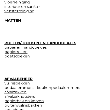
vloerreiniging
interieur en sanitair
vensterreiniging
MATTEN
ROLLEN/ DOEKEN EN HANDDOEKJES
papieren handdoekjes
papierrollen
poetsdoeken
AFVALBEHEER
vuilnisbakken
pedaalemmers - keukenpedaalemmers
afvalzakken
afvalzakhouders
papierbak en korven
buitenvuilnisbakken
containers