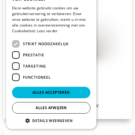
Deze website gebruikt cookies om uw
gebruikerservaring te verbeteren. Door
onze website te gebruiken, stemt u in met
alle cookies in overeenstemming met ons
Cookiebeleid.
Lees verder
STRIKT NOODZAKELIJK
PRESTATIE
TARGETING
FUNCTIONEEL
INDUR TOP
ALLES ACCEPTEREN
€ 73.03
vanaf
excl. BTW
ALLES AFWIJZEN
DETAILS WEERGEVEN