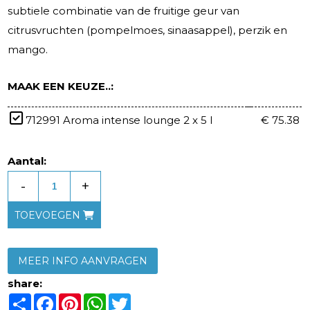
subtiele combinatie van de fruitige geur van
citrusvruchten (pompelmoes, sinaasappel), perzik en
mango.
MAAK EEN KEUZE..:
712991 Aroma intense lounge 2 x 5 l
€ 75.38
Aantal:
-
+
TOEVOEGEN
MEER INFO AANVRAGEN
share:
Share
Facebook
Pinterest
WhatsApp
Twitter