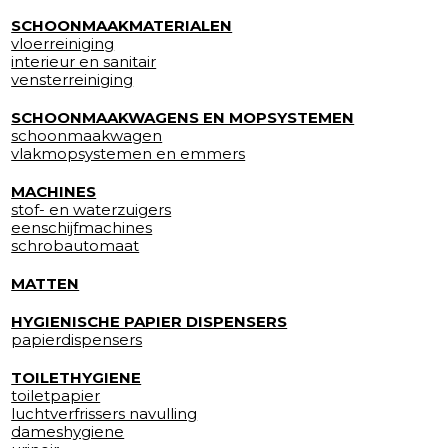
SCHOONMAAKMATERIALEN
vloerreiniging
interieur en sanitair
vensterreiniging
SCHOONMAAKWAGENS EN MOPSYSTEMEN
schoonmaakwagen
vlakmopsystemen en emmers
MACHINES
stof- en waterzuigers
eenschijfmachines
schrobautomaat
MATTEN
HYGIENISCHE PAPIER DISPENSERS
papierdispensers
TOILETHYGIENE
toiletpapier
luchtverfrissers navulling
dameshygiene