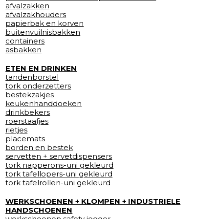
afvalzakken
afvalzakhouders
papierbak en korven
buitenvuilnisbakken
containers
asbakken
ETEN EN DRINKEN
tandenborstel
tork onderzetters
bestekzakjes
keukenhanddoeken
drinkbekers
roerstaafjes
rietjes
placemats
borden en bestek
servetten + servetdispensers
tork napperons-uni gekleurd
tork tafellopers-uni gekleurd
tork tafelrollen-uni gekleurd
WERKSCHOENEN + KLOMPEN + INDUSTRIELE
HANDSCHOENEN
werkschoenen safety jogger