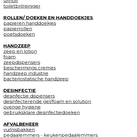
urinoir
toiletbrilreiniger
ROLLEN/ DOEKEN EN HANDDOEKJES
papieren handdoekjes
papierrollen
poetsdoeken
HANDZEEP
zeep en lotion
foam
zeepdispensers
beschermings cremes
handzeep industrie
bacteriostatische handzeep
DESINFECTIE
desinfectie dispensers
desinfecterende gel/foam en solution
overige hygiene
gebruiksklare desinfectiedoeken
AFVALBEHEER
vuilnisbakken
pedaalemmers - keukenpedaalemmers