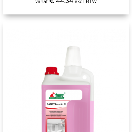
€ 44.34
vanaf
excl. BTW