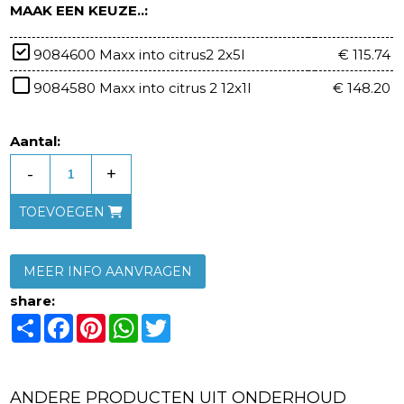
MAAK EEN KEUZE..:
9084600 Maxx into citrus2 2x5l
€ 115.74
9084580 Maxx into citrus 2 12x1l
€ 148.20
Aantal:
-
+
TOEVOEGEN
MEER INFO AANVRAGEN
share:
Share
Facebook
Pinterest
WhatsApp
Twitter
ANDERE PRODUCTEN UIT ONDERHOUD