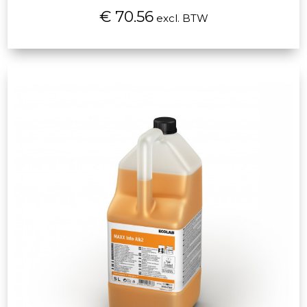
€ 70.56
excl. BTW