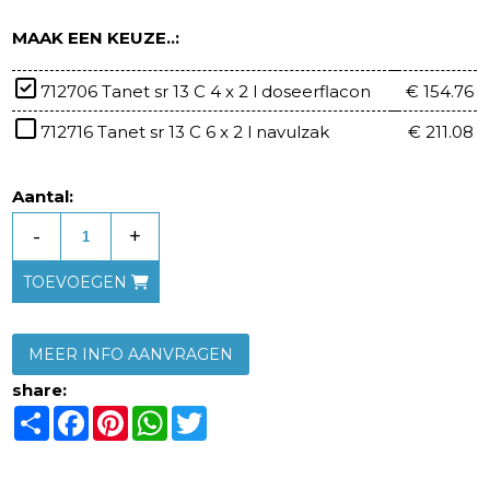
MAAK EEN KEUZE..:
712706 Tanet sr 13 C 4 x 2 l doseerflacon
€ 154.76
712716 Tanet sr 13 C 6 x 2 l navulzak
€ 211.08
Aantal:
-
+
TOEVOEGEN
MEER INFO AANVRAGEN
share:
Share
Facebook
Pinterest
WhatsApp
Twitter