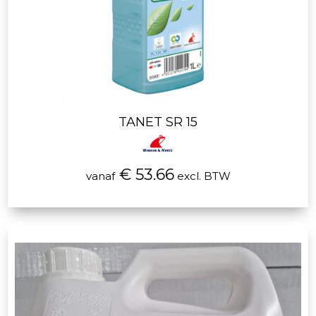
TANET SR 15
€ 53.66
vanaf
excl. BTW