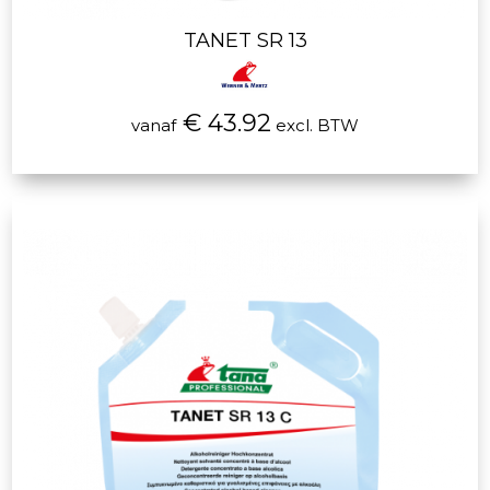
TANET SR 13
€ 43.92
vanaf
excl. BTW