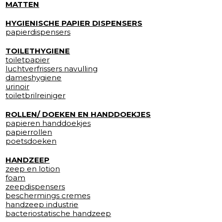
MATTEN
HYGIENISCHE PAPIER DISPENSERS
papierdispensers
TOILETHYGIENE
toiletpapier
luchtverfrissers navulling
dameshygiene
urinoir
toiletbrilreiniger
ROLLEN/ DOEKEN EN HANDDOEKJES
papieren handdoekjes
papierrollen
poetsdoeken
HANDZEEP
zeep en lotion
foam
zeepdispensers
beschermings cremes
handzeep industrie
bacteriostatische handzeep