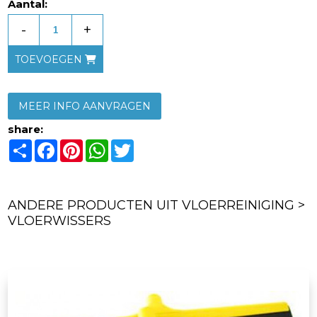
Aantal:
-
+
TOEVOEGEN
MEER INFO AANVRAGEN
share:
Share
Facebook
Pinterest
WhatsApp
Twitter
ANDERE PRODUCTEN UIT VLOERREINIGING >
VLOERWISSERS