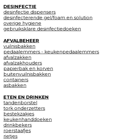
DESINFECTIE
desinfectie dispensers
desinfecterende gel/foam en solution
overige hygiene
gebruiksklare desinfectiedoeken
AFVALBEHEER
vuilnisbakken
pedaalemmers - keukenpedaalemmers
afvalzakken
afvalzakhouders
papierbak en korven
buitenvuilnisbakken
containers
asbakken
ETEN EN DRINKEN
tandenborstel
tork onderzetters
bestekzakjes
keukenhanddoeken
drinkbekers
roerstaafjes
rietjes