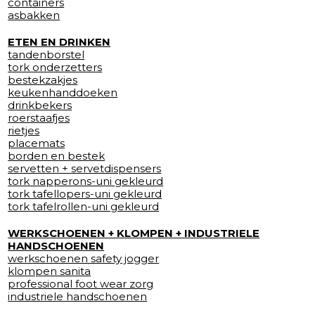
containers
asbakken
ETEN EN DRINKEN
tandenborstel
tork onderzetters
bestekzakjes
keukenhanddoeken
drinkbekers
roerstaafjes
rietjes
placemats
borden en bestek
servetten + servetdispensers
tork napperons-uni gekleurd
tork tafellopers-uni gekleurd
tork tafelrollen-uni gekleurd
WERKSCHOENEN + KLOMPEN + INDUSTRIELE
HANDSCHOENEN
werkschoenen safety jogger
klompen sanita
professional foot wear zorg
industriele handschoenen