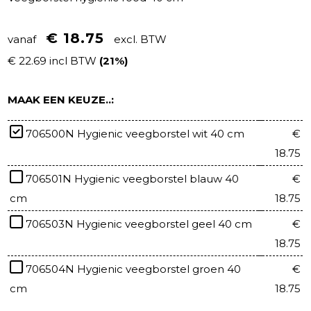
€ 18.75
vanaf
excl. BTW
€ 22.69 incl BTW
(21%)
MAAK EEN KEUZE..:
706500N Hygienic veegborstel wit 40 cm
€
18.75
706501N Hygienic veegborstel blauw 40
€
cm
18.75
706503N Hygienic veegborstel geel 40 cm
€
18.75
706504N Hygienic veegborstel groen 40
€
cm
18.75