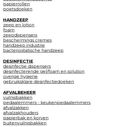
papierrollen
poetsdoeken
HANDZEEP
zeep en lotion
foam
zeepdispensers
beschermings cremes
handzeep industrie
bacteriostatische handzeep
DESINFECTIE
desinfectie dispensers
desinfecterende gel/foam en solution
overige hygiene
gebruiksklare desinfectiedoeken
AFVALBEHEER
vuilnisbakken
pedaalemmers - keukenpedaalemmers
afvalzakken
afvalzakhouders
papierbak en korven
buitenvuilnisbakken