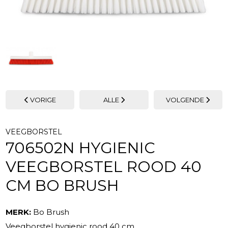
VORIGE
ALLE
VOLGENDE
VEEGBORSTEL
706502N HYGIENIC
VEEGBORSTEL ROOD 40
CM BO BRUSH
MERK:
Bo Brush
Veegborstel hygienic rood 40 cm