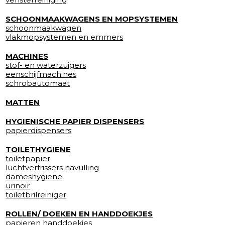
SCHOONMAAKWAGENS EN MOPSYSTEMEN
schoonmaakwagen
vlakmopsystemen en emmers
MACHINES
stof- en waterzuigers
eenschijfmachines
schrobautomaat
MATTEN
HYGIENISCHE PAPIER DISPENSERS
papierdispensers
TOILETHYGIENE
toiletpapier
luchtverfrissers navulling
dameshygiene
urinoir
toiletbrilreiniger
ROLLEN/ DOEKEN EN HANDDOEKJES
papieren handdoekjes