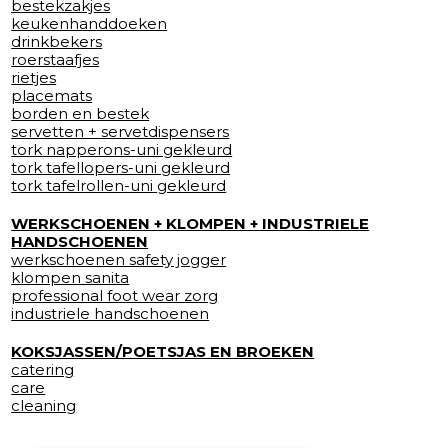
bestekzakjes
keukenhanddoeken
drinkbekers
roerstaafjes
rietjes
placemats
borden en bestek
servetten + servetdispensers
tork napperons-uni gekleurd
tork tafellopers-uni gekleurd
tork tafelrollen-uni gekleurd
WERKSCHOENEN + KLOMPEN + INDUSTRIELE
HANDSCHOENEN
werkschoenen safety jogger
klompen sanita
professional foot wear zorg
industriele handschoenen
KOKSJASSEN/POETSJAS EN BROEKEN
catering
care
cleaning