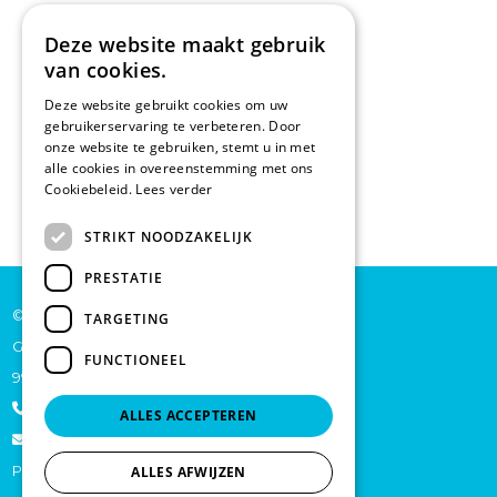
Deze website maakt gebruik
van cookies.
Deze website gebruikt cookies om uw
gebruikerservaring te verbeteren. Door
onze website te gebruiken, stemt u in met
alle cookies in overeenstemming met ons
Cookiebeleid.
Lees verder
STRIKT NOODZAKELIJK
PRESTATIE
© De Backer CP bv
TARGETING
Grote Baan 45
FUNCTIONEEL
9920 Lievegem
+32 473 70 46 27
ALLES ACCEPTEREN
info@schoonmaakproductenonline.be
Privacy
ALLES AFWIJZEN