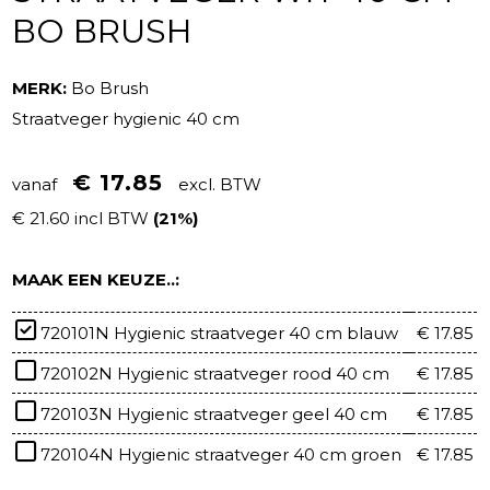
BO BRUSH
MERK:
Bo Brush
Straatveger hygienic 40 cm
€ 17.85
vanaf
excl. BTW
€ 21.60 incl BTW
(21%)
MAAK EEN KEUZE..:
720101N Hygienic straatveger 40 cm blauw
€ 17.85
720102N Hygienic straatveger rood 40 cm
€ 17.85
720103N Hygienic straatveger geel 40 cm
€ 17.85
720104N Hygienic straatveger 40 cm groen
€ 17.85