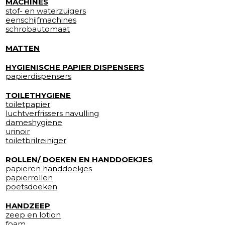
MACHINES
stof- en waterzuigers
eenschijfmachines
schrobautomaat
MATTEN
HYGIENISCHE PAPIER DISPENSERS
papierdispensers
TOILETHYGIENE
toiletpapier
luchtverfrissers navulling
dameshygiene
urinoir
toiletbrilreiniger
ROLLEN/ DOEKEN EN HANDDOEKJES
papieren handdoekjes
papierrollen
poetsdoeken
HANDZEEP
zeep en lotion
foam