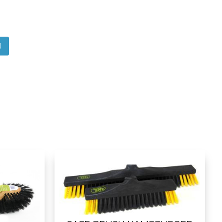
N
App
itter