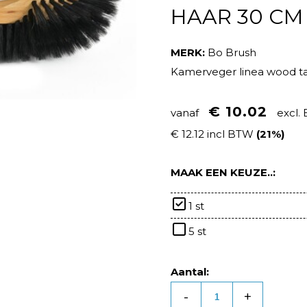
HAAR 30 CM
MERK:
Bo Brush
Kamerveger linea wood t
€ 10.02
vanaf
excl.
€ 12.12 incl BTW
(21%)
MAAK EEN KEUZE..:
1 st
5 st
Aantal:
-
+