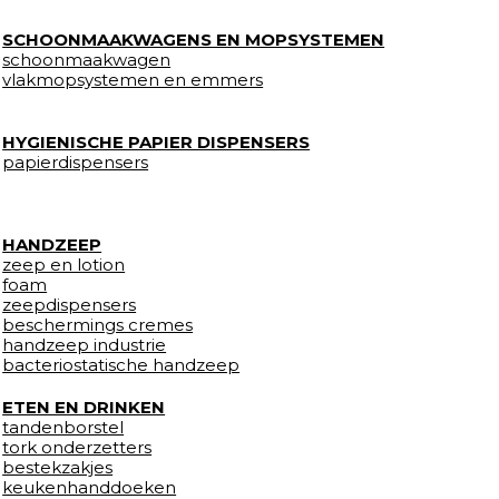
SCHOONMAAKWAGENS EN MOPSYSTEMEN
schoonmaakwagen
vlakmopsystemen en emmers
HYGIENISCHE PAPIER DISPENSERS
papierdispensers
HANDZEEP
zeep en lotion
foam
zeepdispensers
beschermings cremes
handzeep industrie
bacteriostatische handzeep
ETEN EN DRINKEN
tandenborstel
tork onderzetters
bestekzakjes
keukenhanddoeken