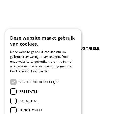
Deze website maakt gebruik
van cookies.
WERKSCHOENEN + KLOMPEN + INDUSTRIELE
Deze website gebruikt cookies om uw
HANDSCHOENEN
gebruikerservaring te verbeteren. Door
werkschoenen safety jogger
onze website te gebruiken, stemt u in met
klompen sanita
professional foot wear zorg
alle cookies in overeenstemming met ons
industriele handschoenen
Cookiebeleid.
Lees verder
STRIKT NOODZAKELIJK
PRESTATIE
TARGETING
FUNCTIONEEL