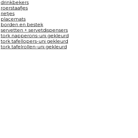
drinkbekers
roerstaafjes
rietjes
placemats
borden en bestek
servetten + servetdispensers
tork napperons-uni gekleurd
tork tafellopers-uni gekleurd
tork tafelrollen-uni gekleurd