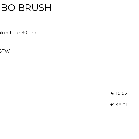
 BO BRUSH
alon haar 30 cm
 BTW
€ 10.02
€ 48.01