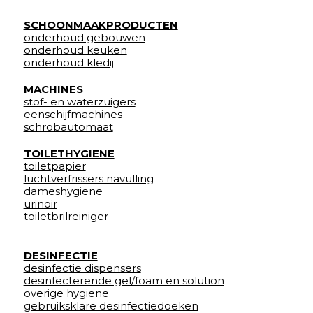
SCHOONMAAKPRODUCTEN
onderhoud gebouwen
onderhoud keuken
onderhoud kledij
MACHINES
stof- en waterzuigers
eenschijfmachines
schrobautomaat
TOILETHYGIENE
toiletpapier
luchtverfrissers navulling
dameshygiene
urinoir
toiletbrilreiniger
DESINFECTIE
desinfectie dispensers
desinfecterende gel/foam en solution
overige hygiene
gebruiksklare desinfectiedoeken