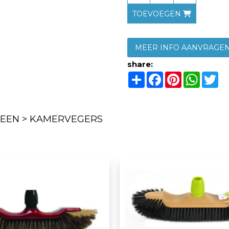
TOEVOEGEN
MEER INFO AANVRAGE
share:
Share
Facebook
Pinterest
Whats
Tw
EEN > KAMERVEGERS