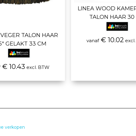
LINEA WOOD KAME
TALON HAAR 30
VEGER TALON HAAR
€ 10.02
vanaf
excl
75" GELAKT 33 CM
€ 10.43
f
excl. BTW
we verkopen