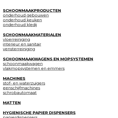
SCHOONMAAKPRODUCTEN
onderhoud gebouwen
onderhoud keuken
onderhoud kledij
SCHOONMAAKMATERIALEN
vloerreiniging
interieur en sanitair
vensterreiniging
SCHOONMAAKWAGENS EN MOPSYSTEMEN
schoonmaakwagen
vlakmopsystemen en emmers
MACHINES
stof- en waterzuigers
eenschijfmachines
schrobautomaat
MATTEN
HYGIENISCHE PAPIER DISPENSERS
papierdispensers