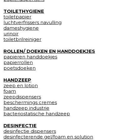
TOILETHYGIENE
toiletpapier
luchtverfrissers navulling
dameshygiene
urinoir
toiletbrilreiniger
ROLLEN/ DOEKEN EN HANDDOEKJES
papieren handdoekjes
papierrollen
poetsdoeken
HANDZEEP
zeep en lotion
foam
zeepdispensers
beschermings cremes
handzeep industrie
bacteriostatische handzeep
DESINFECTIE
desinfectie dispensers
desinfecterende gel/foam en solution