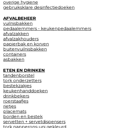
overige hygiene
gebruiksklare desinfectiedoeken
AFVALBEHEER
vuilnisbakken
pedaalemmers - keukenpedaalemmers
afvalzakken
afvalzakhouders
papierbak en korven
buitenvuilnisbakken
containers
asbakken
ETEN EN DRINKEN
tandenborstel
tork onderzetters
bestekzakjes
keukenhanddoeken
drinkbekers
roerstaafjes
rietjes
placemats
borden en bestek
servetten + servetdispensers
tork napperons-uni gekleurd